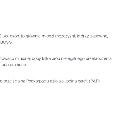
 tys. osób, to głównie młodzi mężczyźni, którzy, zapewne,
k BOSG.
owano minionej doby kilka prób nielegalnego przekroczenia
ły udaremnione.
e przejścia na Podkarpaciu działają „pełną parą”. (PAP)