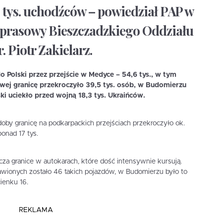
0 tys. uchodźców – powiedział PAP w
 prasowy Bieszczadzkiego Oddziału
. Piotr Zakielarz.
o Polski przez przejście w Medyce – 54,6 tys., w tym
wej granicę przekroczyło 39,5 tys. osób, w Budomierzu
ski uciekło przed wojną 18,3 tys. Ukraińców.
j doby granicę na podkarpackich przejściach przekroczyło ok.
onad 17 tys.
cza granice w autokarach, które dość intensywnie kursują.
awionych zostało 46 takich pojazdów, w Budomierzu było to
ienku 16.
REKLAMA