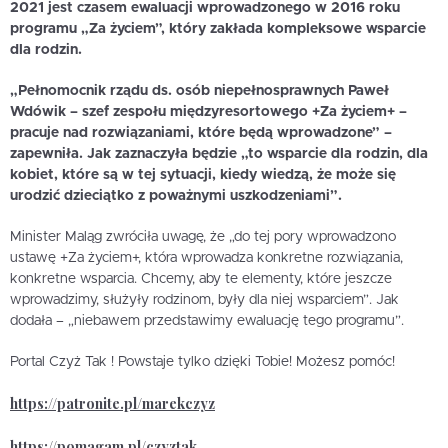
2021 jest czasem ewaluacji wprowadzonego w 2016 roku
programu „Za życiem”, który zakłada kompleksowe wsparcie
dla rodzin.
„Pełnomocnik rządu ds. osób niepełnosprawnych Paweł
Wdówik – szef zespołu międzyresortowego +Za życiem+ –
pracuje nad rozwiązaniami, które będą wprowadzone” –
zapewniła. Jak zaznaczyła będzie „to wsparcie dla rodzin, dla
kobiet, które są w tej sytuacji, kiedy wiedzą, że może się
urodzić dzieciątko z poważnymi uszkodzeniami”.
Minister Maląg zwróciła uwagę, że „do tej pory wprowadzono
ustawę +Za życiem+, która wprowadza konkretne rozwiązania,
konkretne wsparcia. Chcemy, aby te elementy, które jeszcze
wprowadzimy, służyły rodzinom, były dla niej wsparciem”. Jak
dodała – „niebawem przedstawimy ewaluację tego programu”.
Portal Czyż Tak ! Powstaje tylko dzięki Tobie! Możesz pomóc!
https://patronite.pl/marekczyz
https://pomagam.pl/czyztak