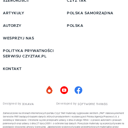
SZEROKOŚCI!
CZYŻ TAK
ARTYKUŁY
POLSKA SAMORZĄDNA
AUTORZY
POLSKA
WESPRZYJ NAS
POLITYKA PRYWATNOŚCI
SERWISU CZYZTAK.PL
KONTAKT
Designed by
Developed by
Zamieszczone na stronach internetowych portalu Czyż TAK! materiały sygnowane skrótem „PAP” stanowią element
Serwisów PAP, będących bazami danych, których producentem i wydawcą jest Polska Agencja Prasowa S.A. z
siedzibą w Warszawie. Chronione są one przepisami ustawy z dnia 4 lutego 1994 r. o prawie autorskim i prawach
pokrewnych oraz ustawy z dnia 27 lipca 2001 r. o ochronie baz danych. Powyższe materiały są wykorzystywane na
podstawie stosownej umowy licencyjnej. Jakiekolwiek wykorzystywanie przedmiotowych materiałów przez