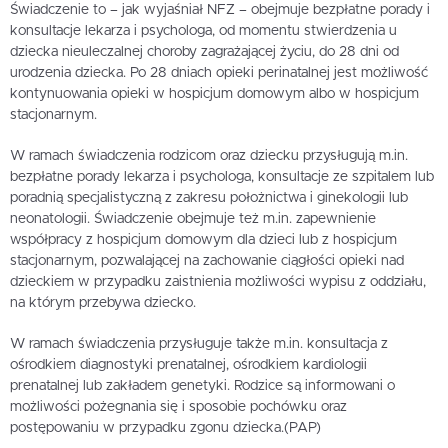
Świadczenie to – jak wyjaśniał NFZ – obejmuje bezpłatne porady i
konsultacje lekarza i psychologa, od momentu stwierdzenia u
dziecka nieuleczalnej choroby zagrażającej życiu, do 28 dni od
urodzenia dziecka. Po 28 dniach opieki perinatalnej jest możliwość
kontynuowania opieki w hospicjum domowym albo w hospicjum
stacjonarnym.
W ramach świadczenia rodzicom oraz dziecku przysługują m.in.
bezpłatne porady lekarza i psychologa, konsultacje ze szpitalem lub
poradnią specjalistyczną z zakresu położnictwa i ginekologii lub
neonatologii. Świadczenie obejmuje też m.in. zapewnienie
współpracy z hospicjum domowym dla dzieci lub z hospicjum
stacjonarnym, pozwalającej na zachowanie ciągłości opieki nad
dzieckiem w przypadku zaistnienia możliwości wypisu z oddziału,
na którym przebywa dziecko.
W ramach świadczenia przysługuje także m.in. konsultacja z
ośrodkiem diagnostyki prenatalnej, ośrodkiem kardiologii
prenatalnej lub zakładem genetyki. Rodzice są informowani o
możliwości pożegnania się i sposobie pochówku oraz
postępowaniu w przypadku zgonu dziecka.(PAP)