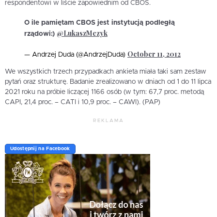
respondentowi w liście zapowiednim od CBOS.
O ile pamiętam CBOS jest instytucją podległą
@LukaszMezyk
rządowi:)
October 11, 2012
— Andrzej Duda (@AndrzejDuda)
We wszystkich trzech przypadkach ankieta miała taki sam zestaw
pytań oraz strukturę. Badanie zrealizowano w dniach od 1 do 11 lipca
2021 roku na próbie liczącej 1166 osób (w tym: 67,7 proc. metodą
CAPI, 21,4 proc. – CATI i 10,9 proc. – CAWI). (PAP)
REKLAMA
Udostępnij na Facebook