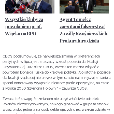
Wszystkie kluby za
Agent Tomek z
powołaniem prof.
zarzutami fałszerstwa!
Wiącka na RPO
Za willę Kwaśniewskich.
Prokuratura działa
CBOS podsumowuje, że największą zmianą w preferencjach
partyjnych w lipcu jest znaczący wzrost poparcia dla Koalicji
Obywatelskiej. Jak pisze CBOS, wzrost ten można wiązać z
powrotem Donalda Tuska do krajowej polityki. „Co istotne, poparcie
dla koalicji rządzącej nie uległo w tym czasie najmniejszej zmianie, a
spadki odnotowały wyłącznie niektóre partie opozycyjne, na czele
z Polską 2050 Szymona Hołowni” – zauważa CBOS.
Zwraca też uwagę, że zmianom nie uległ właściwie odsetek
Polaków niezdecydowanych, na kogo głosować – grupa ta stanowi
wciąż blisko jedną piątą osób deklarujących chęć wzięcia udziału w