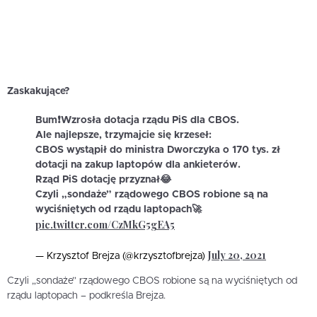
Zaskakujące?
Bum❗️Wzrosła dotacja rządu PiS dla CBOS.
Ale najlepsze, trzymajcie się krzeseł:
CBOS wystąpił do ministra Dworczyka o 170 tys. zł
dotacji na zakup laptopów dla ankieterów.
Rząd PiS dotację przyznał😂
Czyli „sondaże” rządowego CBOS robione są na
wyciśniętych od rządu laptopach🚀
pic.twitter.com/CzMkG5gEA5
July 20, 2021
— Krzysztof Brejza (@krzysztofbrejza)
Czyli „sondaże” rządowego CBOS robione są na wyciśniętych od
rządu laptopach – podkreśla Brejza.