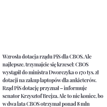
Wzrosła dotacja rządu PiS dla CBOS. Ale
najlepsze, trzymajcie się krzeseł: CBOS
wystąpił do ministra Dworczyka o 170 tys. zł
dotacji na zakup laptopów dla ankieterów.
Rząd PiS dotację przyznał – informuje
senator Krzysztof Brejza. Ale to nie koniec, bo
w dwa lata CBOS otrzymał ponad 8 mln