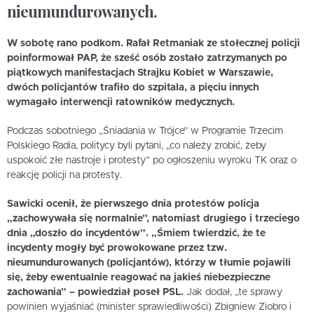
nieumundurowanych.
W sobotę rano podkom. Rafał Retmaniak ze stołecznej policji
poinformował PAP, że sześć osób zostało zatrzymanych po
piątkowych manifestacjach Strajku Kobiet w Warszawie,
dwóch policjantów trafiło do szpitala, a pięciu innych
wymagało interwencji ratowników medycznych.
Podczas sobotniego „Śniadania w Trójce” w Programie Trzecim
Polskiego Radia, politycy byli pytani, „co należy zrobić, żeby
uspokoić złe nastroje i protesty” po ogłoszeniu wyroku TK oraz o
reakcję policji na protesty.
Sawicki ocenił, że pierwszego dnia protestów policja
„zachowywała się normalnie”, natomiast drugiego i trzeciego
dnia „doszło do incydentów”. „Śmiem twierdzić, że te
incydenty mogły być prowokowane przez tzw.
nieumundurowanych (policjantów), którzy w tłumie pojawili
się, żeby ewentualnie reagować na jakieś niebezpieczne
zachowania” – powiedział poseł PSL.
Jak dodał, „te sprawy
powinien wyjaśniać (minister sprawiedliwości) Zbigniew Ziobro i