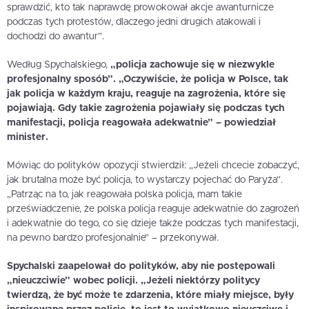
sprawdzić, kto tak naprawdę prowokował akcje awanturnicze
podczas tych protestów, dlaczego jedni drugich atakowali i
dochodzi do awantur”.
Według Spychalskiego,
„policja zachowuje się w niezwykle
profesjonalny sposób”. „Oczywiście, że policja w Polsce, tak
jak policja w każdym kraju, reaguje na zagrożenia, które się
pojawiają. Gdy takie zagrożenia pojawiały się podczas tych
manifestacji, policja reagowała adekwatnie” – powiedział
minister.
Mówiąc do polityków opozycji stwierdził: „Jeżeli chcecie zobaczyć,
jak brutalna może być policja, to wystarczy pojechać do Paryża”.
„Patrząc na to, jak reagowała polska policja, mam takie
przeświadczenie, że polska policja reaguje adekwatnie do zagrożeń
i adekwatnie do tego, co się dzieje także podczas tych manifestacji,
na pewno bardzo profesjonalnie” – przekonywał.
Spychalski zaapelował do polityków, aby nie postępowali
„nieuczciwie” wobec policji. „Jeżeli niektórzy politycy
twierdzą, że być może te zdarzenia, które miały miejsce, były