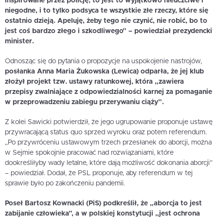
inspirowane przez policję, to jest to wyjątkowo nieuczciwe i
niegodne, i to tylko podsyca te wszystkie złe rzeczy, które się
ostatnio dzieją. Apeluję, żeby tego nie czynić, nie robić, bo to
jest coś bardzo złego i szkodliwego” – powiedział prezydencki
minister.
Odnosząc się do pytania o propozycje na uspokojenie nastrojów,
posłanka Anna Maria Żukowska (Lewica) odparła, że jej klub
złożył projekt tzw. ustawy ratunkowej, która „zawiera
przepisy zwalniające z odpowiedzialności karnej za pomaganie
w przeprowadzeniu zabiegu przerywaniu ciąży”.
Z kolei Sawicki potwierdził, że jego ugrupowanie proponuje ustawę
przywracającą status quo sprzed wyroku oraz potem referendum.
„Po przywróceniu ustawowym trzech przesłanek do aborcji, można
w Sejmie spokojnie pracować nad rozwiązaniami, które
dookreśliłyby wady letalne, które dają możliwość dokonania aborcji”
– powiedział. Dodał, że PSL proponuje, aby referendum w tej
sprawie było po zakończeniu pandemii.
Poseł Bartosz Kownacki (PiS) podkreślił, że „aborcja to jest
zabijanie człowieka”, a w polskiej konstytucji „jest ochrona