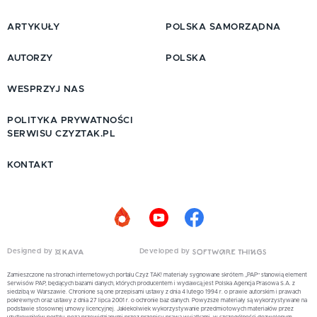
ARTYKUŁY
POLSKA SAMORZĄDNA
AUTORZY
POLSKA
WESPRZYJ NAS
POLITYKA PRYWATNOŚCI
SERWISU CZYZTAK.PL
KONTAKT
Designed by
Developed by
Zamieszczone na stronach internetowych portalu Czyż TAK! materiały sygnowane skrótem „PAP” stanowią element
Serwisów PAP, będących bazami danych, których producentem i wydawcą jest Polska Agencja Prasowa S.A. z
siedzibą w Warszawie. Chronione są one przepisami ustawy z dnia 4 lutego 1994 r. o prawie autorskim i prawach
pokrewnych oraz ustawy z dnia 27 lipca 2001 r. o ochronie baz danych. Powyższe materiały są wykorzystywane na
podstawie stosownej umowy licencyjnej. Jakiekolwiek wykorzystywanie przedmiotowych materiałów przez