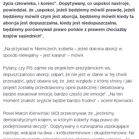
życia człowieka, i koniec”. Dopytywany, co uspokoi nastroje,
powiedział, że „uspokoi, jeżeli będziemy mówili prawdę, jeżeli
będziemy mówili czym jest aborcja, będziemy mówili kiedy ta
aborcja jest dopuszczalna, kiedy jest niedopuszczalna,
będziemy porównywali prawo polskie z prawem chociażby
krajów sąsiednich”.
„Na przykład w Niemczech, kobieta – jeżeli dokona aborcji w
sposób nielegalny – jest karana” – mówił.
Pytany, czy PiS zajmie się projektem prezydenckim ws.
dopuszczalności aborcji, odparł, że nie jest w stanie w tej chwili
przesądzić, gdyż obawia się, że „bez względu z której strony i jaki
projekt zostałby przedstawiony opinii publicznej i debatowany,
będzie eskalował emocje, bardzo często złe emocje”. „Na ten
moment znaleźć wyjście będzie bardzo trudno” – ocenił Kownacki.
Poseł Marcin Kierwiński (KO) przekonywał, że „jesteśmy
demokratycznym krajem, w którym kobiety mają prawo do
podejmowania decyzji”. Dopytywany o rozwiązania uspokajające
nastroje, wskazał na dwa – krótkoterminowe i długoterminowe. Na