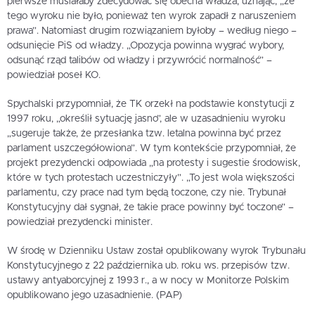
pierwsze musiałaby zdecydować się obecna władza, uznając, „że
tego wyroku nie było, ponieważ ten wyrok zapadł z naruszeniem
prawa”. Natomiast drugim rozwiązaniem byłoby – według niego –
odsunięcie PiS od władzy. „Opozycja powinna wygrać wybory,
odsunąć rząd talibów od władzy i przywrócić normalność” –
powiedział poseł KO.
Spychalski przypomniał, że TK orzekł na podstawie konstytucji z
1997 roku, „określił sytuację jasno”, ale w uzasadnieniu wyroku
„sugeruje także, że przesłanka tzw. letalna powinna być przez
parlament uszczegółowiona”. W tym kontekście przypomniał, że
projekt prezydencki odpowiada „na protesty i sugestie środowisk,
które w tych protestach uczestniczyły”. „To jest wola większości
parlamentu, czy prace nad tym będą toczone, czy nie. Trybunał
Konstytucyjny dał sygnał, że takie prace powinny być toczone” –
powiedział prezydencki minister.
W środę w Dzienniku Ustaw został opublikowany wyrok Trybunału
Konstytucyjnego z 22 października ub. roku ws. przepisów tzw.
ustawy antyaborcyjnej z 1993 r., a w nocy w Monitorze Polskim
opublikowano jego uzasadnienie. (PAP)