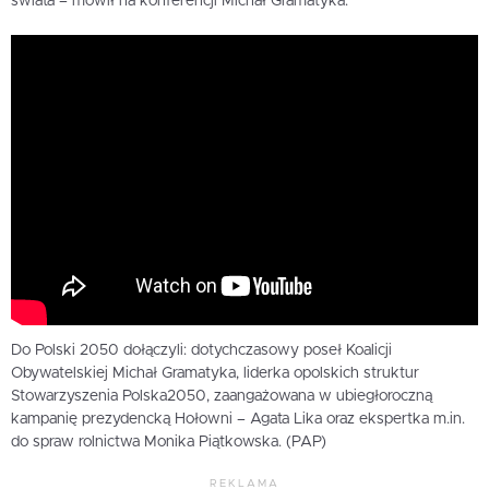
świata – mówił na konferencji Michał Gramatyka.
Do Polski 2050 dołączyli: dotychczasowy poseł Koalicji
Obywatelskiej Michał Gramatyka, liderka opolskich struktur
Stowarzyszenia Polska2050, zaangażowana w ubiegłoroczną
kampanię prezydencką Hołowni – Agata Lika oraz ekspertka m.in.
do spraw rolnictwa Monika Piątkowska. (PAP)
REKLAMA