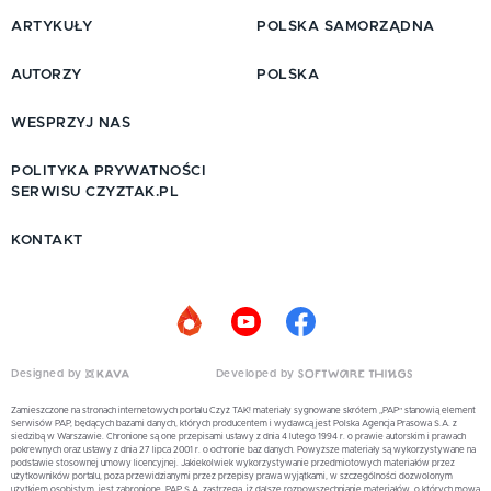
ARTYKUŁY
POLSKA SAMORZĄDNA
AUTORZY
POLSKA
WESPRZYJ NAS
POLITYKA PRYWATNOŚCI
SERWISU CZYZTAK.PL
KONTAKT
Designed by
Developed by
Zamieszczone na stronach internetowych portalu Czyż TAK! materiały sygnowane skrótem „PAP” stanowią element
Serwisów PAP, będących bazami danych, których producentem i wydawcą jest Polska Agencja Prasowa S.A. z
siedzibą w Warszawie. Chronione są one przepisami ustawy z dnia 4 lutego 1994 r. o prawie autorskim i prawach
pokrewnych oraz ustawy z dnia 27 lipca 2001 r. o ochronie baz danych. Powyższe materiały są wykorzystywane na
podstawie stosownej umowy licencyjnej. Jakiekolwiek wykorzystywanie przedmiotowych materiałów przez
użytkowników portalu, poza przewidzianymi przez przepisy prawa wyjątkami, w szczególności dozwolonym
użytkiem osobistym, jest zabronione. PAP S.A. zastrzega, iż dalsze rozpowszechnianie materiałów, o których mowa