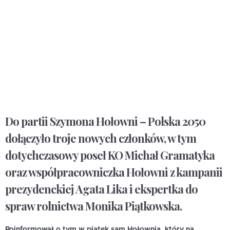
Do partii Szymona Hołowni – Polska 2050
dołączyło troje nowych członków, w tym
dotychczasowy poseł KO Michał Gramatyka
oraz współpracowniczka Hołowni z kampanii
prezydenckiej Agata Lika i ekspertka do
spraw rolnictwa Monika Piątkowska.
Poinformował o tym w piątek sam Hołownia, który na