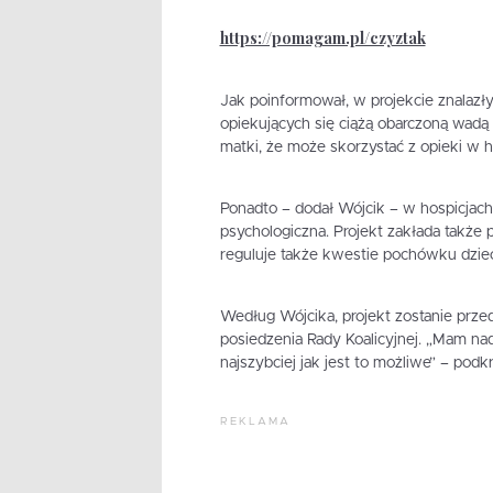
https://pomagam.pl/czyztak
Jak poinformował, w projekcie znalazł
opiekujących się ciążą obarczoną wadą 
matki, że może skorzystać z opieki w h
Ponadto – dodał Wójcik – w hospicjach
psychologiczna. Projekt zakłada także p
reguluje także kwestie pochówku dziec
Według Wójcika, projekt zostanie prze
posiedzenia Rady Koalicyjnej. „Mam nad
najszybciej jak jest to możliwe” – podkr
REKLAMA