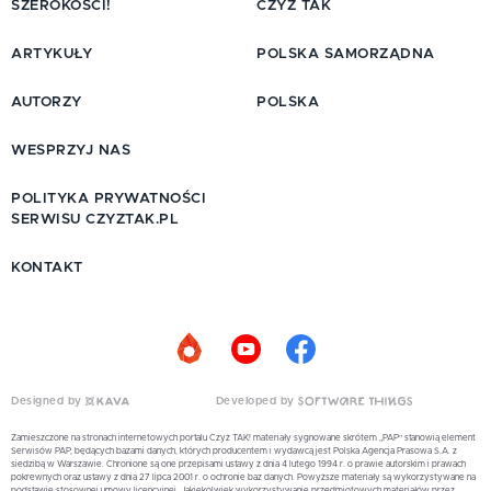
SZEROKOŚCI!
CZYŻ TAK
ARTYKUŁY
POLSKA SAMORZĄDNA
AUTORZY
POLSKA
WESPRZYJ NAS
POLITYKA PRYWATNOŚCI
SERWISU CZYZTAK.PL
KONTAKT
Designed by
Developed by
Zamieszczone na stronach internetowych portalu Czyż TAK! materiały sygnowane skrótem „PAP” stanowią element
Serwisów PAP, będących bazami danych, których producentem i wydawcą jest Polska Agencja Prasowa S.A. z
siedzibą w Warszawie. Chronione są one przepisami ustawy z dnia 4 lutego 1994 r. o prawie autorskim i prawach
pokrewnych oraz ustawy z dnia 27 lipca 2001 r. o ochronie baz danych. Powyższe materiały są wykorzystywane na
podstawie stosownej umowy licencyjnej. Jakiekolwiek wykorzystywanie przedmiotowych materiałów przez