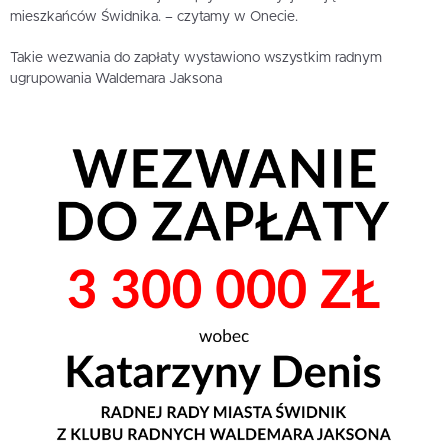
mieszkańców Świdnika. – czytamy w Onecie.
Takie wezwania do zapłaty wystawiono wszystkim radnym
ugrupowania Waldemara Jaksona