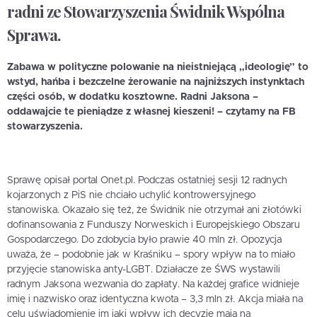
radni ze Stowarzyszenia Świdnik Wspólna
Sprawa.
Zabawa w polityczne polowanie na nieistniejącą „ideologię” to
wstyd, hańba i bezczelne żerowanie na najniższych instynktach
części osób, w dodatku kosztowne. Radni Jaksona –
oddawajcie te pieniądze z własnej kieszeni! – czytamy na FB
stowarzyszenia.
Sprawę opisał portal Onet.pl. Podczas ostatniej sesji 12 radnych
kojarzonych z PiS nie chciało uchylić kontrowersyjnego
stanowiska. Okazało się też, że Świdnik nie otrzymał ani złotówki
dofinansowania z Funduszy Norweskich i Europejskiego Obszaru
Gospodarczego. Do zdobycia było prawie 40 mln zł. Opozycja
uważa, że – podobnie jak w Kraśniku – spory wpływ na to miało
przyjęcie stanowiska anty-LGBT. Działacze ze ŚWS wystawili
radnym Jaksona wezwania do zapłaty. Na każdej grafice widnieje
imię i nazwisko oraz identyczna kwota – 3,3 mln zł. Akcja miała na
celu uświadomienie im jaki wpływ ich decyzje mają na