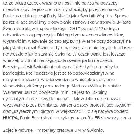
to, że widzą czubek własnego nosa i nie patrzą na potrzeby
mieszkańców. Ile jeszcze musimy stracić, by przejrzeli na oczy?
Podczas ostatniej sesji Rady Miasta jako Świdnik Wspólna Sprawa
po raz 4! apelowaliśmy o odwołanie stanowiska w sprawie „Miasto
Świdnik strefą wolną od ideologii LGBT”, po raz 4! 12 radnych
odrzuciło naszą propozycje…Dlatego tym razem postanowiliśmy
wystawić im wezwanie do zapłaty, by na własne oczy zobaczyli na
jaką stratę narazili Świdnik. Tym bardziej, że to nie jedyne fundusze
norweskie o jakie stara się Świdnik. W oczekiwaniu jest jeszcze
wniosek o 7,5 mln na zagospodarowanie parku na osiedlu
Brzeziny… Jeśli Świdnik nie otrzyma także tych pieniędzy to
pamiętajcie, kto i dlaczego jest za to odpowiedzialny! A na
marginesie wczoraj w odpowiedzi na wniosek o uchylenie
stanowiska, złożony przez radnego Mariusza Wilka, burmistrz
Waldemar Jakson powiedział m.in., że jest to: „skrajny
dyletantyzm” oraz „zwykła hucpa”…. Jak w takim razie nazwać
wyzywanie przez burmistrza Jaksona osoby protestujące „bydłem”
oraz „użytecznymi idiotami w większości”! To się nazywa dopiero
HUCPA, Panie Burmistrzu! – czytamy na profilu FB stowarzyszenia
Zdjęcie główne – materiały prasowe UM w Świdniku