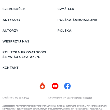
SZEROKOŚCI!
CZYŻ TAK
ARTYKUŁY
POLSKA SAMORZĄDNA
AUTORZY
POLSKA
WESPRZYJ NAS
POLITYKA PRYWATNOŚCI
SERWISU CZYZTAK.PL
KONTAKT
Designed by
Developed by
Zamieszczone na stronach internetowych portalu Czyż TAK! materiały sygnowane skrótem „PAP” stanowią element
Serwisów PAP, będących bazami danych, których producentem i wydawcą jest Polska Agencja Prasowa S.A. z