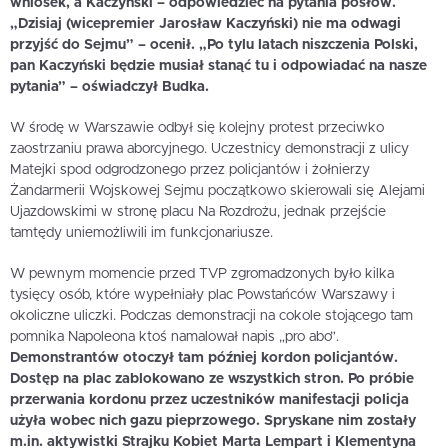
wniosek, a Kaczyński – odpowiedzieć na pytania posłów.
„Dzisiaj (wicepremier Jarosław Kaczyński) nie ma odwagi
przyjść do Sejmu” – ocenił. „Po tylu latach niszczenia Polski,
pan Kaczyński będzie musiał stanąć tu i odpowiadać na nasze
pytania” – oświadczył Budka.
W środę w Warszawie odbył się kolejny protest przeciwko
zaostrzaniu prawa aborcyjnego. Uczestnicy demonstracji z ulicy
Matejki spod odgrodzonego przez policjantów i żołnierzy
Żandarmerii Wojskowej Sejmu początkowo skierowali się Alejami
Ujazdowskimi w stronę placu Na Rozdrożu, jednak przejście
tamtędy uniemożliwili im funkcjonariusze.
W pewnym momencie przed TVP zgromadzonych było kilka
tysięcy osób, które wypełniały plac Powstańców Warszawy i
okoliczne uliczki. Podczas demonstracji na cokole stojącego tam
pomnika Napoleona ktoś namalował napis „pro abo”.
Demonstrantów otoczył tam później kordon policjantów.
Dostęp na plac zablokowano ze wszystkich stron. Po próbie
przerwania kordonu przez uczestników manifestacji policja
użyła wobec nich gazu pieprzowego. Spryskane nim zostały
m.in. aktywistki Strajku Kobiet Marta Lempart i Klementyna