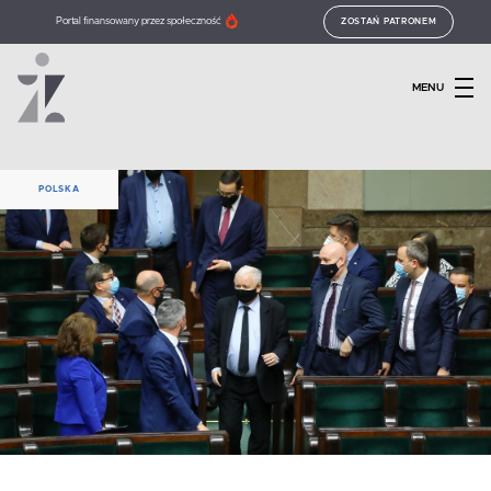
Portal finansowany przez społeczność
ZOSTAŃ PATRONEM
MENU
POLSKA