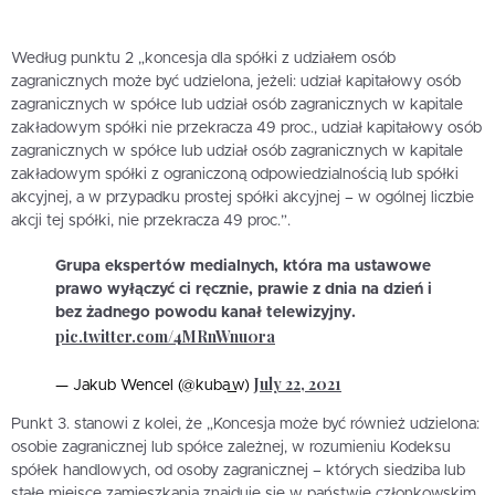
Według punktu 2 „koncesja dla spółki z udziałem osób
zagranicznych może być udzielona, jeżeli: udział kapitałowy osób
zagranicznych w spółce lub udział osób zagranicznych w kapitale
zakładowym spółki nie przekracza 49 proc., udział kapitałowy osób
zagranicznych w spółce lub udział osób zagranicznych w kapitale
zakładowym spółki z ograniczoną odpowiedzialnością lub spółki
akcyjnej, a w przypadku prostej spółki akcyjnej – w ogólnej liczbie
akcji tej spółki, nie przekracza 49 proc.”.
Grupa ekspertów medialnych, która ma ustawowe
prawo wyłączyć ci ręcznie, prawie z dnia na dzień i
bez żadnego powodu kanał telewizyjny.
pic.twitter.com/4MRnWnu0ra
July 22, 2021
— Jakub Wencel (@kuba_w)
Punkt 3. stanowi z kolei, że „Koncesja może być również udzielona:
osobie zagranicznej lub spółce zależnej, w rozumieniu Kodeksu
spółek handlowych, od osoby zagranicznej – których siedziba lub
stałe miejsce zamieszkania znajduje się w państwie członkowskim