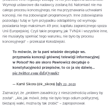
Wymogi ustawowe dla nadawcy zostaną itd. Natomiast nie ma
całego procesu koncesyjnego, nie ma przyznawania uchwałami
koncesji, nie ma zobowiązań programowych. Inne zobowiązania
pozostają i tutaj w tym przypadku odstąpiliśmy od wymogu
posiadania tego maksimum 49 proc. kapitału zagranicznego spoza
Unii Europejskiej. Czyli takie programy, jak TVN24 i wszystkie inne,
nie musiałyby spełniać tego warunku, nie było by procesu
koncesyjnego” – przekazał Kołodziejski.
To mówcie, że ta pani właśnie decyduje ws.
przyznania koncesji głównej telewizji informacyjnej
w Polsce? No ale skoro Pawłowicz decyduje o
konstytucyjności przepisów, to co ja się dziwię…
pic.twitter.com/d1fzQyuuK7
July 22, 2021
— Kamil Sikora (@k_sikora)
Zaznaczył, że „problem zasadniczy z nieszczelnością ustawy by
został”. „Ale, jak mówił, żeby nie było tego odium politycznej,
bieżącej walki, można by tak zrobić” – zaproponował.