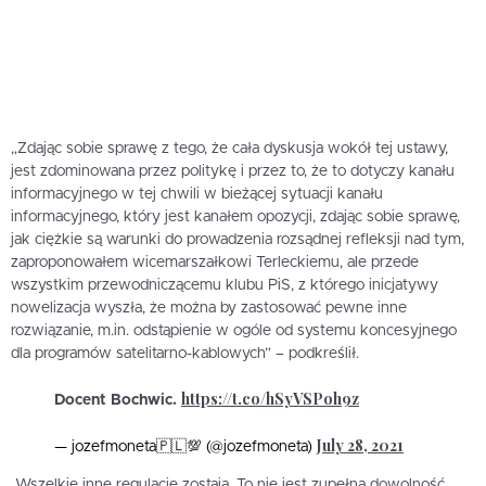
„Zdając sobie sprawę z tego, że cała dyskusja wokół tej ustawy,
jest zdominowana przez politykę i przez to, że to dotyczy kanału
informacyjnego w tej chwili w bieżącej sytuacji kanału
informacyjnego, który jest kanałem opozycji, zdając sobie sprawę,
jak ciężkie są warunki do prowadzenia rozsądnej refleksji nad tym,
zaproponowałem wicemarszałkowi Terleckiemu, ale przede
wszystkim przewodniczącemu klubu PiS, z którego inicjatywy
nowelizacja wyszła, że można by zastosować pewne inne
rozwiązanie, m.in. odstąpienie w ogóle od systemu koncesyjnego
dla programów satelitarno-kablowych” – podkreślił.
https://t.co/hSyVSPoh9z
Docent Bochwic.
July 28, 2021
— jozefmoneta🇵🇱💯 (@jozefmoneta)
„Wszelkie inne regulacje zostają. To nie jest zupełna dowolność.