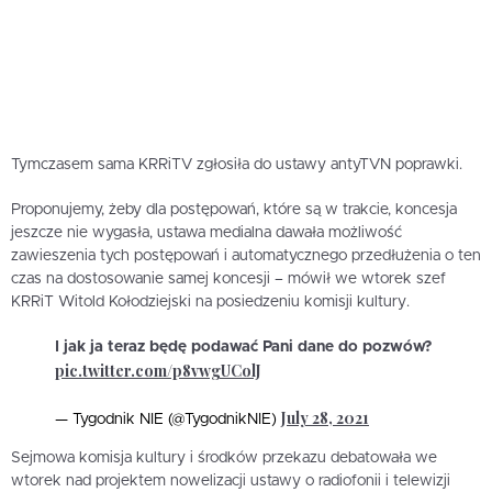
Tymczasem sama KRRiTV zgłosiła do ustawy antyTVN poprawki.
Proponujemy, żeby dla postępowań, które są w trakcie, koncesja
jeszcze nie wygasła, ustawa medialna dawała możliwość
zawieszenia tych postępowań i automatycznego przedłużenia o ten
czas na dostosowanie samej koncesji – mówił we wtorek szef
KRRiT Witold Kołodziejski na posiedzeniu komisji kultury.
I jak ja teraz będę podawać Pani dane do pozwów?
pic.twitter.com/p8vwgUColJ
July 28, 2021
— Tygodnik NIE (@TygodnikNIE)
Sejmowa komisja kultury i środków przekazu debatowała we
wtorek nad projektem nowelizacji ustawy o radiofonii i telewizji