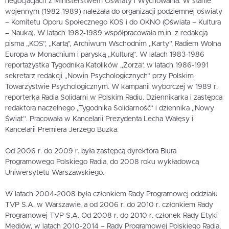
negocjacjach z Ministerstwem Oświaty i Wychowania. W stanie
wojennym (1982-1989) należała do organizacji podziemnej oświaty
– Komitetu Oporu Społecznego KOS i do OKNO (Oświata – Kultura
– Nauka). W latach 1982-1989 współpracowała m.in. z redakcją
pisma „KOS”, „Kartą”, Archiwum Wschodnim „Karty”, Radiem Wolna
Europa w Monachium i paryską „Kulturą”. W latach 1983-1986
reportażystka Tygodnika Katolików „Zorza”, w latach 1986-1991
sekretarz redakcji „Nowin Psychologicznych” przy Polskim
Towarzystwie Psychologicznym. W kampanii wyborczej w 1989 r.
reporterka Radia Solidarni w Polskim Radiu. Dziennikarka i zastępca
redaktora naczelnego „Tygodnika Solidarność” i dziennika „Nowy
Świat”. Pracowała w Kancelarii Prezydenta Lecha Wałęsy i
Kancelarii Premiera Jerzego Buzka.
Od 2006 r. do 2009 r. była zastępcą dyrektora Biura
Programowego Polskiego Radia, do 2008 roku wykładowcą
Uniwersytetu Warszawskiego.
W latach 2004-2008 była członkiem Rady Programowej oddziału
TVP S.A. w Warszawie, a od 2006 r. do 2010 r. członkiem Rady
Programowej TVP S.A. Od 2008 r. do 2010 r. członek Rady Etyki
Mediów, w latach 2010-2014 – Rady Programowej Polskiego Radia,