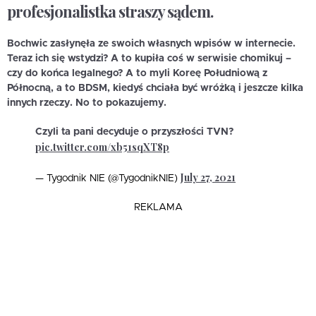
profesjonalistka straszy sądem.
Bochwic zasłynęła ze swoich własnych wpisów w internecie.
Teraz ich się wstydzi? A to kupiła coś w serwisie chomikuj –
czy do końca legalnego? A to myli Koreę Południową z
Północną, a to BDSM, kiedyś chciała być wróżką i jeszcze kilka
innych rzeczy. No to pokazujemy.
Czyli ta pani decyduje o przyszłości TVN?
pic.twitter.com/xb51sqXT8p
July 27, 2021
— Tygodnik NIE (@TygodnikNIE)
REKLAMA