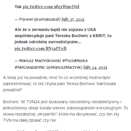
pic.twitter.com/ulgxWmvDjd
Tak
July 27, 2021
— P@weł (@winatuska1)
Ale że o zerwaniu bądź nie sojuszu z USA
współdecyduje pani Tereska Bochwic z KRRiT, to
jednak odrobinę surrealistyczne…
pic.twitter.com/ltN3aPUclI
— Mariusz Machnikowski #PuciaMęska
July 24, 2021
#NieUważamNic (@MariuszMachnik)
A teraz już na poważnie, choć to co wcześniej można było
zaprezentować, to też chyba pani Teresa Bochwic traktowała
poważnie?
Bochwic: W TVN24 jest budowany nierzetelny, nieobiektywny i
jednostronny obraz świata wbrew zobowiązaniom koncesyjnym. To
słowa niezależnej „ekspertki”, która ma decydować, czy ten zły
TVN ma dalej działać czy nie.