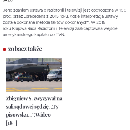
s=20
Jego zdaniem ustawa o radiofonii i telewizji jest obchodzona w 100
proc. przez „precedens z 2015 roku, gdzie interpretacja ustawy
została dokonana metodą faktów dokonanych”. W 2015
roku Krajowa Rada Radiofonii i Telewizji zaakceptowała wejście
amerykańskiego kapitału do TVN.
zobacz także
Zbigniew S. zwyzywał na
sali sądowej sędzię. „Ty
pisowska…”. Wideo
[18+]