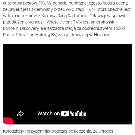
autorstwa posłów PiS. W debacie publicznej często padają oceny,
że projekt jest skierowany przeciwko stacji TVN, która obecnie jest
w trakcie rozmów z Krajową Radą Radiofonii i Telewizji w sprawie
przedłużenia koncesji. Właścicielem TVN jest amerykański
koncern Discovery, ale zarządza stacją za pośrednictwem spółki
Polish Television Holding BV, zarejestrowanej w Holandii.
Kołodziejski przypomniał podczas posiedzenia, że „proces