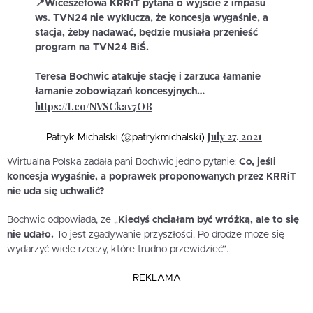
📍Wiceszefowa KRRiT pytana o wyjście z impasu
ws. TVN24 nie wyklucza, że koncesja wygaśnie, a
stacja, żeby nadawać, będzie musiała przenieść
program na TVN24 BiŚ.
Teresa Bochwic atakuje stację i zarzuca łamanie
łamanie zobowiązań koncesyjnych…
https://t.co/NVSCkav7OB
July 27, 2021
— Patryk Michalski (@patrykmichalski)
Wirtualna Polska zadała pani Bochwic jedno pytanie:
Co, jeśli
koncesja wygaśnie, a poprawek proponowanych przez KRRiT
nie uda się uchwalić?
Bochwic odpowiada, że „
Kiedyś chciałam być wróżką, ale to się
nie udało.
To jest zgadywanie przyszłości. Po drodze może się
wydarzyć wiele rzeczy, które trudno przewidzieć”.
REKLAMA