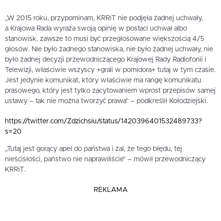
„W 2015 roku, przypominam, KRRiT nie podjęła żadnej uchwały,
a Krajowa Rada wyraża swoją opinię w postaci uchwał albo
stanowisk, zawsze to musi być przegłosowane większością 4/5
głosów. Nie było żadnego stanowiska, nie było żadnej uchwały, nie
było żadnej decyzji przewodniczącego Krajowej Rady Radiofonii i
Telewizji, właściwie wszyscy +grali w pomidora+ tutaj w tym czasie.
Jest jedynie komunikat, który właściwie ma rangę komunikatu
prasowego, który jest tylko zacytowaniem wprost przepisów samej
ustawy – tak nie można tworzyć prawa” – podkreślił Kołodziejski.
https://twitter.com/Zdzichsiu/status/1420396401532489733?
s=20
„Tutaj jest gorący apel do państwa i żal, że tego błędu, tej
nieścisłości, państwo nie naprawiliście” – mówił przewodniczący
KRRiT.
REKLAMA