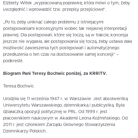
Elżbiety Witek „wypracowaną poprawkę, która mówi o tym, żeby
uwzględnić i wprowadzić tzw. przepisy przejściowe”.
„Po to, żeby uniknąć całego problemu z istniejącymi
postępowaniami koncesyjnymi wobec tak niejasnej interpretacji
prawnej. Dla postępowań, które się toczą, są w trakcie, koncesja
jeszcze nie wygasła, ale postępowania się toczą, żeby ustawa dała
możliwość zawieszenia tych postępowań i automatycznego
przedłużenia o ten czas na dostosowanie samej koncesji” –
podkreślił.
Biogram Pani Teresy Bochwic poniżej, za KRRiTV.
Teresa Bochwic
Urodziła się 11 września 1947 r. w Warszawie. Jest absolwentką
Uniwersytetu Warszawskiego, dziennikarką i publicystką. Była
działaczką opozycji politycznej w PRL. Od 1999 r. jest
pracownikiem naukowym w Akademii Leona Koźmińskiego. Od
2011 r. jest członkiem Zarządu Głównego Stowarzyszenia
Dziennikarzy Polskich.