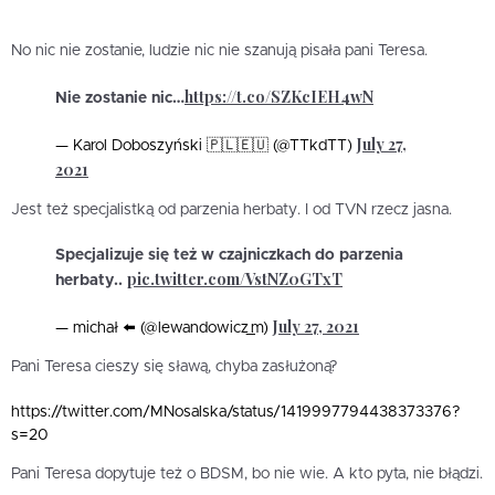
No nic nie zostanie, ludzie nic nie szanują pisała pani Teresa.
https://t.co/SZKcIEH4wN
Nie zostanie nic…
July 27,
— Karol Doboszyński 🇵🇱🇪🇺 (@TTkdTT)
2021
Jest też specjalistką od parzenia herbaty. I od TVN rzecz jasna.
Specjalizuje się też w czajniczkach do parzenia
pic.twitter.com/VstNZ0GTxT
herbaty..
July 27, 2021
— michał ⬅️ (@lewandowicz_m)
Pani Teresa cieszy się sławą, chyba zasłużoną?
https://twitter.com/MNosalska/status/1419997794438373376?
s=20
Pani Teresa dopytuje też o BDSM, bo nie wie. A kto pyta, nie błądzi.