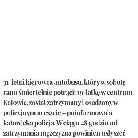
31-letni kierowca autobusu, który w sobotę
rano śmiertelnie potrącił 19-latkę w centrum
Katowic, został zatrzymany i osadzony w
policyjnym areszcie – poinformowała
katowicka policja. W ciągu 48 godzin od
zatrzymania mężczyzna powinien usłyszeć