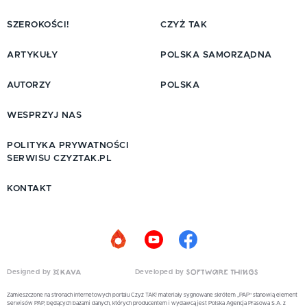
SZEROKOŚCI!
CZYŻ TAK
ARTYKUŁY
POLSKA SAMORZĄDNA
AUTORZY
POLSKA
WESPRZYJ NAS
POLITYKA PRYWATNOŚCI
SERWISU CZYZTAK.PL
KONTAKT
Designed by
Developed by
Zamieszczone na stronach internetowych portalu Czyż TAK! materiały sygnowane skrótem „PAP” stanowią element
Serwisów PAP, będących bazami danych, których producentem i wydawcą jest Polska Agencja Prasowa S.A. z