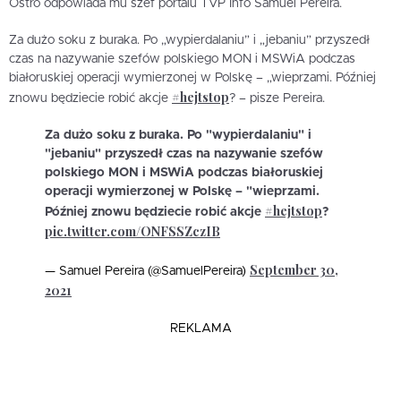
Ostro odpowiada mu szef portalu TVP Info Samuel Pereira.
Za dużo soku z buraka. Po „wypierdalaniu” i „jebaniu” przyszedł
czas na nazywanie szefów polskiego MON i MSWiA podczas
białoruskiej operacji wymierzonej w Polskę – „wieprzami. Później
#hejtstop
znowu będziecie robić akcje
? – pisze Pereira.
Za dużo soku z buraka. Po "wypierdalaniu" i
"jebaniu" przyszedł czas na nazywanie szefów
polskiego MON i MSWiA podczas białoruskiej
operacji wymierzonej w Polskę – "wieprzami.
#hejtstop
Później znowu będziecie robić akcje
?
pic.twitter.com/ONFSSZczIB
September 30,
— Samuel Pereira (@SamuelPereira)
2021
REKLAMA