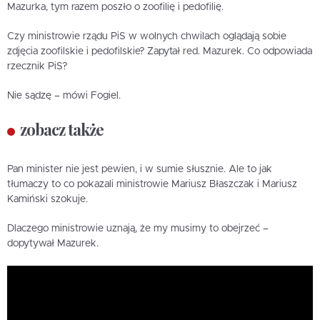
Mazurka, tym razem poszło o zoofilię i pedofilię.
Czy ministrowie rządu PiS w wolnych chwilach oglądają sobie
zdjęcia zoofilskie i pedofilskie? Zapytał red. Mazurek. Co odpowiada
rzecznik PiS?
Nie sądzę – mówi Fogiel.
zobacz także
Pan minister nie jest pewien, i w sumie słusznie. Ale to jak
tłumaczy to co pokazali ministrowie Mariusz Błaszczak i Mariusz
Kamiński szokuje.
Dlaczego ministrowie uznają, że my musimy to obejrzeć –
dopytywał Mazurek.