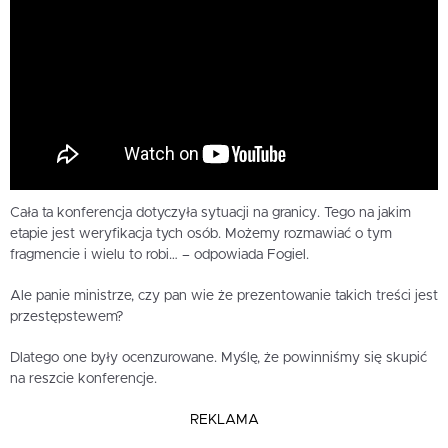
Cała ta konferencja dotyczyła sytuacji na granicy. Tego na jakim
etapie jest weryfikacja tych osób. Możemy rozmawiać o tym
fragmencie i wielu to robi… – odpowiada Fogiel.
Ale panie ministrze, czy pan wie że prezentowanie takich treści jest
przestępstewem?
Dlatego one były ocenzurowane. Myślę, że powinniśmy się skupić
na reszcie konferencje.
REKLAMA