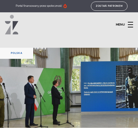
Portal finansowany przez społeczność
ZOSTAŃ PATRONEM
MENU
POLSKA