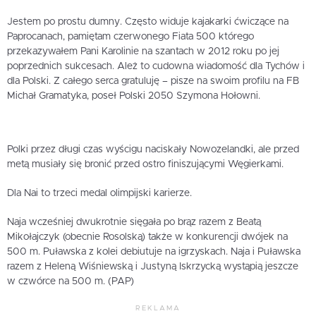
Jestem po prostu dumny. Często widuje kajakarki ćwiczące na
Paprocanach, pamiętam czerwonego Fiata 500 którego
przekazywałem Pani Karolinie na szantach w 2012 roku po jej
poprzednich sukcesach. Ależ to cudowna wiadomość dla Tychów i
dla Polski. Z całego serca gratuluję – pisze na swoim profilu na FB
Michał Gramatyka, poseł Polski 2050 Szymona Hołowni.
Polki przez długi czas wyścigu naciskały Nowozelandki, ale przed
metą musiały się bronić przed ostro finiszującymi Węgierkami.
Dla Nai to trzeci medal olimpijski karierze.
Naja wcześniej dwukrotnie sięgała po brąz razem z Beatą
Mikołajczyk (obecnie Rosolską) także w konkurencji dwójek na
500 m. Puławska z kolei debiutuje na igrzyskach. Naja i Puławska
razem z Heleną Wiśniewską i Justyną Iskrzycką wystąpią jeszcze
w czwórce na 500 m. (PAP)
REKLAMA