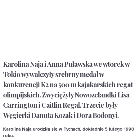
Karolina Naja i Anna Puławska we wtorek w
Tokio wywalczyły srebrny medal w
konkurencji K2 na 500 m kajakarskich regat
olimpijskich. Zwyciężyły Nowozelandki Lisa
Carrington i Caitlin Regal. Trzecie były
Węgierki Danuta Kozak i Dora Bodonyi.
Karolina Naja urodziła się w Tychach, dokładnie 5 lutego 1990
roku.