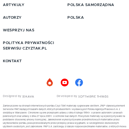
ARTYKUŁY
POLSKA SAMORZĄDNA
AUTORZY
POLSKA
WESPRZYJ NAS
POLITYKA PRYWATNOŚCI
SERWISU CZYZTAK.PL
KONTAKT
Designed by
Developed by
Zamieszczone na stronach internetowych portalu Czyż TAK! materiały sygnowane skrótem „PAP” stanowią element
Serwisów PAP, będących bazami danych, których producentem i wydawcą jest Polska Agencja Prasowa S.A. z
siedzibą w Warszawie. Chronione są one przepisami ustawy z dnia 4 lutego 1994 r. o prawie autorskim i prawach
pokrewnych oraz ustawy z dnia 27 lipca 2001 r. o ochronie baz danych. Powyższe materiały są wykorzystywane na
podstawie stosownej umowy licencyjnej. Jakiekolwiek wykorzystywanie przedmiotowych materiałów przez
użytkowników portalu, poza przewidzianymi przez przepisy prawa wyjątkami, w szczególności dozwolonym
użytkiem osobistym, jest zabronione. PAP S.A. zastrzega, iż dalsze rozpowszechnianie materiałów, o których mowa