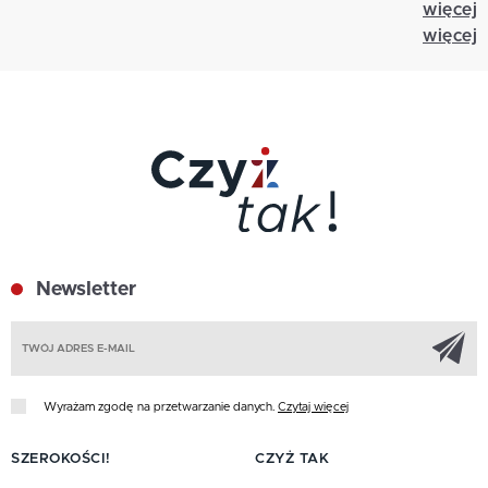
więcej
więcej
Newsletter
Z
Wyrażam zgodę na przetwarzanie danych.
Czytaj więcej
SZEROKOŚCI!
CZYŻ TAK