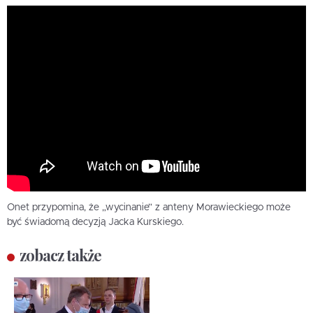
Onet przypomina, że „wycinanie” z anteny Morawieckiego może
być świadomą decyzją Jacka Kurskiego.
zobacz także