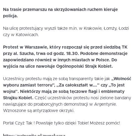
Na trasie przemarszu na skrzyżowaniach ruchem kieruje
policja.
Na ulicę protestujący wyszli także m.in. w Krakowie, Łomży, Łodzi
czy w Katowicach.
Protest w Warszawie, który rozpoczął się przed siedzibą TK
przy al. Szucha, trwa od godz. 18.30. Podobne demonstracje
zapowiedziano również w innych miastach w Polsce. Do
wyjścia na ulice nawołuje Ogólnopolski Strajk Kobiet.
Uczestnicy protestu mają ze sobą transparenty takie jak
„Wolność
wyboru zamiast terroru”, „Za całokształt w….” czy „To jest
wojna”. Niektórzy mają ze sobą tęczowe flagi i emblematy
Strajku Kobiet.
Część uczestników protestu nosi zielone bandany
nawiązujące do proaborcyjnych demonstracji w Argentynie.
Wznoszone są antyrządowe okrzyki.
Portal Czyż Tak ! Powstaje tylko dzięki Tobie! Możesz pomóc!
https://patronite.pl/marekczyz