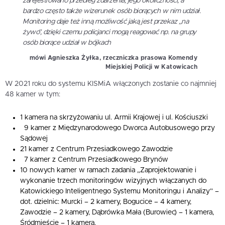
zarejestrowano przebieg zdarzenia, jego okoliczności, a
bardzo często także wizerunek osób biorących w nim udział.
Monitoring daje też inną możliwość jaką jest przekaz „na
żywo”, dzięki czemu policjanci mogą reagować np. na grupy
osób biorące udział w bójkach
mówi
Agnieszka Żyłka
, rzeczniczka prasowa Komendy
Miejskiej Policji w Katowicach
W 2021 roku do systemu KISMiA włączonych zostanie co najmniej
48 kamer w tym:
1 kamera na skrzyżowaniu ul. Armii Krajowej i ul. Kościuszki
9 kamer z Międzynarodowego Dworca Autobusowego przy
Sądowej
21 kamer z Centrum Przesiadkowego Zawodzie
7 kamer z Centrum Przesiadkowego Brynów
10 nowych kamer w ramach zadania „Zaprojektowanie i
wykonanie trzech monitoringów wizyjnych włączanych do
Katowickiego Inteligentnego Systemu Monitoringu i Analizy” –
dot. dzielnic: Murcki – 2 kamery, Bogucice – 4 kamery,
Zawodzie – 2 kamery, Dąbrówka Mała (Burowiec) – 1 kamera,
Śródmieście – 1 kamera.