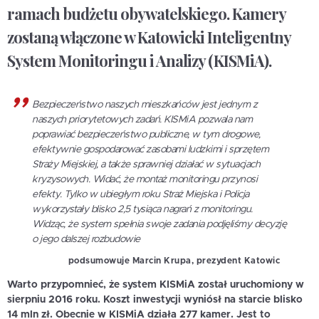
ramach budżetu obywatelskiego. Kamery
zostaną włączone w Katowicki Inteligentny
System Monitoringu i Analizy (KISMiA).
Bezpieczeństwo naszych mieszkańców jest jednym z
naszych priorytetowych zadań. KISMiA pozwala nam
poprawiać bezpieczeństwo publiczne, w tym drogowe,
efektywnie gospodarować zasobami ludzkimi i sprzętem
Straży Miejskiej, a także sprawniej działać w sytuacjach
kryzysowych. Widać, że montaż monitoringu przynosi
efekty. Tylko w ubiegłym roku Straż Miejska i Policja
wykorzystały blisko 2,5 tysiąca nagrań z monitoringu.
Widząc, że system spełnia swoje zadania podjęliśmy decyzję
o jego dalszej rozbudowie
podsumowuje
Marcin Krupa, prezydent Katowic
Warto przypomnieć, że system KISMiA został uruchomiony w
sierpniu 2016 roku. Koszt inwestycji wyniósł na starcie blisko
14 mln zł. Obecnie w KISMiA działa 277 kamer. Jest to