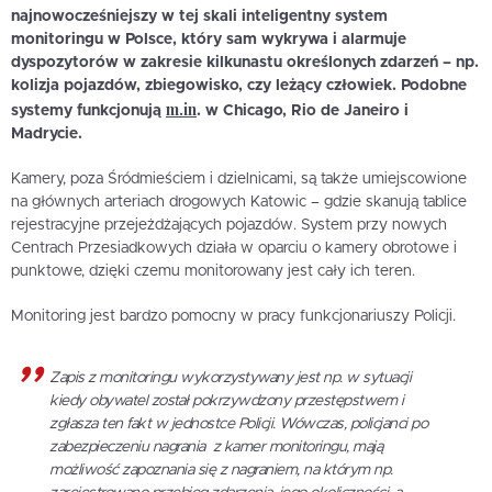
najnowocześniejszy w tej skali inteligentny system
monitoringu w Polsce, który sam wykrywa i alarmuje
dyspozytorów w zakresie kilkunastu określonych zdarzeń – np.
kolizja pojazdów, zbiegowisko, czy leżący człowiek.
Podobne
m.in
systemy funkcjonują
. w Chicago, Rio de Janeiro i
Madrycie.
Kamery, poza Śródmieściem i dzielnicami, są także umiejscowione
na głównych arteriach drogowych Katowic – gdzie skanują tablice
rejestracyjne przejeżdżających pojazdów. System przy nowych
Centrach Przesiadkowych działa w oparciu o kamery obrotowe i
punktowe, dzięki czemu monitorowany jest cały ich teren.
Monitoring jest bardzo pomocny w pracy funkcjonariuszy Policji.
Zapis z monitoringu wykorzystywany jest np. w sytuacji
kiedy obywatel został pokrzywdzony przestępstwem i
zgłasza ten fakt w jednostce Policji. Wówczas, policjanci po
zabezpieczeniu nagrania z kamer monitoringu, mają
możliwość zapoznania się z nagraniem, na którym np.