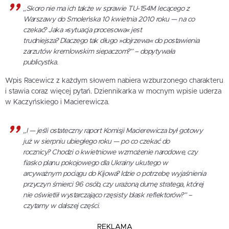
„Skoro nie ma ich także w sprawie TU-154M lecącego z
Warszawy do Smoleńska 10 kwietnia 2010 roku — na co
czekać? Jaka »sytuacja procesowa« jest
trudniejsza? Dlaczego tak długo »dojrzewa« do postawienia
zarzutów kremlowskim siepaczom?” – dopytywała
publicystka.
Wpis Racewicz z każdym słowem nabiera wzburzonego charakteru
i stawia coraz więcej pytań. Dziennikarka w mocnym wpisie uderza
w Kaczyńskiego i Macierewicza.
„I — jeśli ostateczny raport Komisji Macierewicza był gotowy
już w sierpniu ubiegłego roku — po co czekać do
rocznicy? Chodzi o kwietniowe wzmożenie narodowe, czy
fiasko planu pokojowego dla Ukrainy ukutego w
arcyważnym pociągu do Kijowa? Idzie o potrzebę wyjaśnienia
przyczyn śmierci 96 osób, czy urażoną dumę stratega, której
nie oświetlił wystarczająco rzęsisty blask reflektorów?” –
czytamy w dalszej części.
REKLAMA