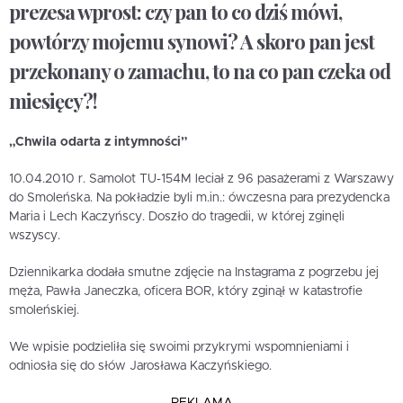
prezesa wprost: czy pan to co dziś mówi,
powtórzy mojemu synowi? A skoro pan jest
przekonany o zamachu, to na co pan czeka od
miesięcy?!
„Chwila odarta z intymności”
10.04.2010 r. Samolot TU-154M leciał z 96 pasażerami z Warszawy
do Smoleńska. Na pokładzie byli m.in.: ówczesna para prezydencka
Maria i Lech Kaczyńscy. Doszło do tragedii, w której zginęli
wszyscy.
Dziennikarka dodała smutne zdjęcie na Instagrama z pogrzebu jej
męża, Pawła Janeczka, oficera BOR, który zginął w katastrofie
smoleńskiej.
We wpisie podzieliła się swoimi przykrymi wspomnieniami i
odniosła się do słów Jarosława Kaczyńskiego.
REKLAMA