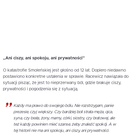
„Ani ciszy, ani spokoju, ani prywatności”
O katastrofie Smoleńskiej jest głośno od 12 lat. Dopiero niedawno
postawiono konkretne ustalenia w sprawie. Racewicz nawiązała do
sytuacji pisząc, że jest to nieprzerwany ból, gdzie brakuje ciszy,
prywatności i pogodzenia się z sytuacją.
Każdy ma prawo do swojego bólu. Nie rozstrzygam, panie
prezesie, czyj większy. Czy bardziej boli strata męża, ojca,
syna, czy brata, żony, mamy, córki, siostry, czy bratowej, ale
też każdy powinien mieć szanse, żeby znaleźć spokój. A w
tej historii nie ma ani spokoju, ani ciszy, ani prywatności.