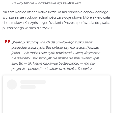
Prawdy też nie. – dopisała we wpisie Racewicz.
Na sam koniec dziennikarka udzieliła rad odnośnie odpowiedniego
wyrażania się i odpowiedzialności za swoje słowa, które skierowała
do Jarosława Kaczyńskiego. Działania Prezesa porównała do „walca
puszczonego w ruch dla zysku”.
„Walec puszczony w ruch dla chwilowego zysku znów
przejedzie przez życie. Bez pytania, czy mu wolno. I jeszcze
jedno — nie można całe życie powtarzać: »wiem, ale jeszcze
nie powiem«. Tak samo, jak nie można dla żartu wołać: »pali
się«. Bo — jak kiedyś naprawdę będzie płonąć — nikt nie
przyjdzie z pomocą” – skwitowała na koniec Racewicz.