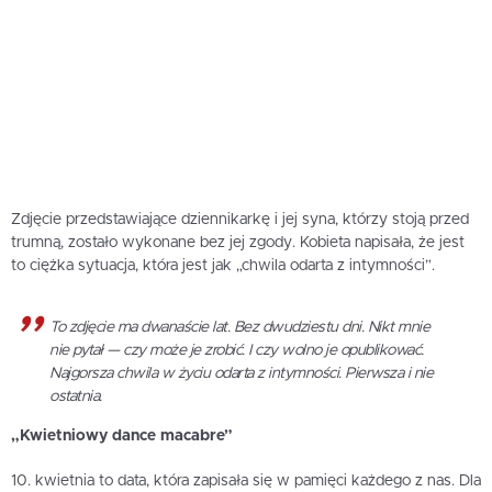
Zdjęcie przedstawiające dziennikarkę i jej syna, którzy stoją przed
trumną, zostało wykonane bez jej zgody. Kobieta napisała, że jest
to ciężka sytuacja, która jest jak „chwila odarta z intymności”.
To zdjęcie ma dwanaście lat. Bez dwudziestu dni. Nikt mnie
nie pytał — czy może je zrobić. I czy wolno je opublikować.
Najgorsza chwila w życiu odarta z intymności. Pierwsza i nie
ostatnia.
„Kwietniowy dance macabre”
10. kwietnia to data, która zapisała się w pamięci każdego z nas. Dla