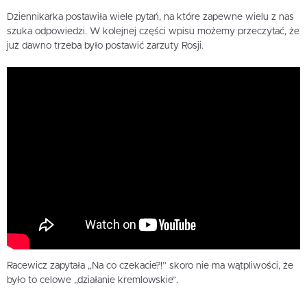
Dziennikarka postawiła wiele pytań, na które zapewne wielu z nas
szuka odpowiedzi. W kolejnej części wpisu możemy przeczytać, że
już dawno trzeba było postawić zarzuty Rosji.
Racewicz zapytała „Na co czekacie?!” skoro nie ma wątpliwości, że
było to celowe „działanie kremlowskie”.