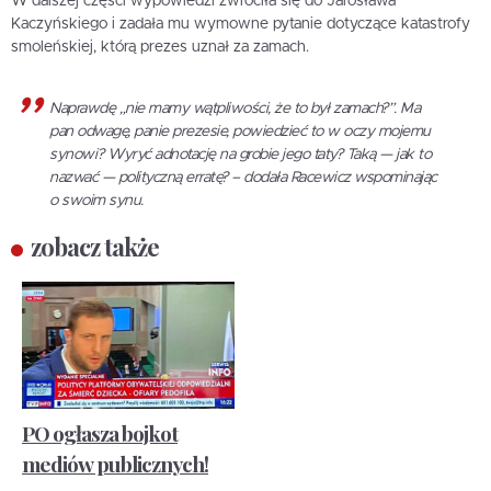
W dalszej części wypowiedzi zwróciła się do Jarosława
Kaczyńskiego i zadała mu wymowne pytanie dotyczące katastrofy
smoleńskiej, którą prezes uznał za zamach.
Naprawdę „nie mamy wątpliwości, że to był zamach?”. Ma
pan odwagę, panie prezesie, powiedzieć to w oczy mojemu
synowi? Wyryć adnotację na grobie jego taty? Taką — jak to
nazwać — polityczną erratę? – dodała Racewicz wspominając
o swoim synu.
zobacz także
PO ogłasza bojkot
mediów publicznych!