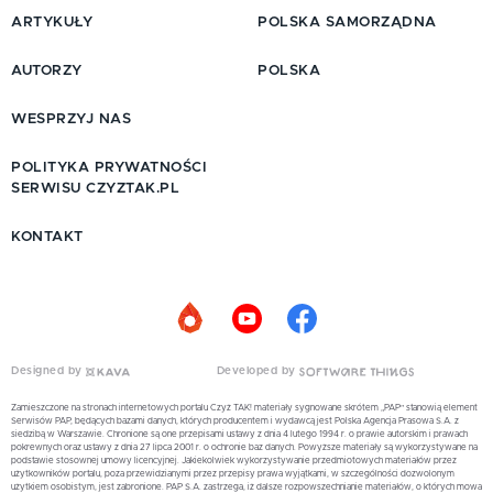
ARTYKUŁY
POLSKA SAMORZĄDNA
AUTORZY
POLSKA
WESPRZYJ NAS
POLITYKA PRYWATNOŚCI
SERWISU CZYZTAK.PL
KONTAKT
Designed by
Developed by
Zamieszczone na stronach internetowych portalu Czyż TAK! materiały sygnowane skrótem „PAP” stanowią element
Serwisów PAP, będących bazami danych, których producentem i wydawcą jest Polska Agencja Prasowa S.A. z
siedzibą w Warszawie. Chronione są one przepisami ustawy z dnia 4 lutego 1994 r. o prawie autorskim i prawach
pokrewnych oraz ustawy z dnia 27 lipca 2001 r. o ochronie baz danych. Powyższe materiały są wykorzystywane na
podstawie stosownej umowy licencyjnej. Jakiekolwiek wykorzystywanie przedmiotowych materiałów przez
użytkowników portalu, poza przewidzianymi przez przepisy prawa wyjątkami, w szczególności dozwolonym
użytkiem osobistym, jest zabronione. PAP S.A. zastrzega, iż dalsze rozpowszechnianie materiałów, o których mowa