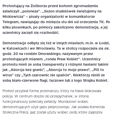
Protestujący na Żoliborzu przed końcem zgromadzenia
zatańczyli „poloneza”. „Sezon studniówek świętujemy na
Mickiewicza” – pisały organizatorki w komunikatorze
Telegram, nawiązując do minięcia stu dni od orzeczenia TK. Po
kilku piosenkach, po północy zakończono demonstrację, a jej
uczestnicy zaczęli się rozchodzić.
Demonstracje odbyły się też w innych miastach, m.in. w Łodzi,
w Katowicach i we Wrocławiu. Ta w stolicy rozpoczęła się ok.
godz. 20 na rondzie Dmowskiego, nazywanym przez
protestujących mianem „ronda Praw Kobiet”. Uczestnicy
protestu mieli ze sobą transparenty z różnymi hasłami takimi
jak „Aborcja bez granic”, „Aborcja to moje prawo”, „PiS to
wirus” czy „Tych czarownic nie spalicie”. Niektórzy nieśli ze
sobą biało-czerwone flagi, tęczowe lub z logo Strajku Kobiet.
Protest przybrał formę przemarszu, który na trasie blokowała
policja. W centrum doszło do przepychanek, w stronę
funkcjonariuszy poleciały petardy. Mundurowi wobec
demonstrujących użyli gazu pieprzowego. Jak podała Komenda
Stołeczna Policji, gaz został użyty wobec osób, które zagroziły