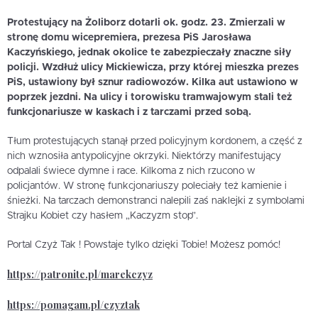
Protestujący na Żoliborz dotarli ok. godz. 23. Zmierzali w
stronę domu wicepremiera, prezesa PiS Jarosława
Kaczyńskiego, jednak okolice te zabezpieczały znaczne siły
policji. Wzdłuż ulicy Mickiewicza, przy której mieszka prezes
PiS, ustawiony był sznur radiowozów. Kilka aut ustawiono w
poprzek jezdni. Na ulicy i torowisku tramwajowym stali też
funkcjonariusze w kaskach i z tarczami przed sobą.
Tłum protestujących stanął przed policyjnym kordonem, a część z
nich wznosiła antypolicyjne okrzyki. Niektórzy manifestujący
odpalali świece dymne i race. Kilkoma z nich rzucono w
policjantów. W stronę funkcjonariuszy poleciały też kamienie i
śnieżki. Na tarczach demonstranci nalepili zaś naklejki z symbolami
Strajku Kobiet czy hasłem „Kaczyzm stop”.
Portal Czyż Tak ! Powstaje tylko dzięki Tobie! Możesz pomóc!
https://patronite.pl/marekczyz
https://pomagam.pl/czyztak