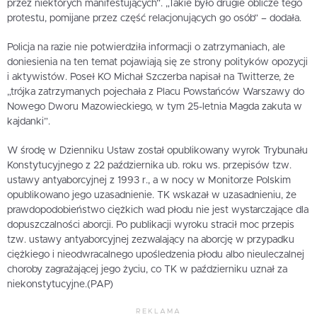
przez niektórych manifestujących”. „Takie było drugie oblicze tego
protestu, pomijane przez część relacjonujących go osób” – dodała.
Policja na razie nie potwierdziła informacji o zatrzymaniach, ale
doniesienia na ten temat pojawiają się ze strony polityków opozycji
i aktywistów. Poseł KO Michał Szczerba napisał na Twitterze, że
„trójka zatrzymanych pojechała z Placu Powstańców Warszawy do
Nowego Dworu Mazowieckiego, w tym 25-letnia Magda zakuta w
kajdanki”.
W środę w Dzienniku Ustaw został opublikowany wyrok Trybunału
Konstytucyjnego z 22 października ub. roku ws. przepisów tzw.
ustawy antyaborcyjnej z 1993 r., a w nocy w Monitorze Polskim
opublikowano jego uzasadnienie. TK wskazał w uzasadnieniu, że
prawdopodobieństwo ciężkich wad płodu nie jest wystarczające dla
dopuszczalności aborcji. Po publikacji wyroku stracił moc przepis
tzw. ustawy antyaborcyjnej zezwalający na aborcję w przypadku
ciężkiego i nieodwracalnego upośledzenia płodu albo nieuleczalnej
choroby zagrażającej jego życiu, co TK w październiku uznał za
niekonstytucyjne.(PAP)
REKLAMA