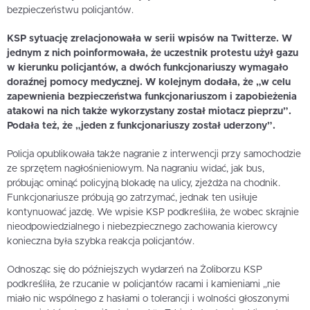
bezpieczeństwu policjantów.
KSP sytuację zrelacjonowała w serii wpisów na Twitterze. W
jednym z nich poinformowała, że uczestnik protestu użył gazu
w kierunku policjantów, a dwóch funkcjonariuszy wymagało
doraźnej pomocy medycznej. W kolejnym dodała, że „w celu
zapewnienia bezpieczeństwa funkcjonariuszom i zapobieżenia
atakowi na nich także wykorzystany został miotacz pieprzu”.
Podała też, że „jeden z funkcjonariuszy został uderzony”.
Policja opublikowała także nagranie z interwencji przy samochodzie
ze sprzętem nagłośnieniowym. Na nagraniu widać, jak bus,
próbując ominąć policyjną blokadę na ulicy, zjeżdża na chodnik.
Funkcjonariusze próbują go zatrzymać, jednak ten usiłuje
kontynuować jazdę. We wpisie KSP podkreśliła, że wobec skrajnie
nieodpowiedzialnego i niebezpiecznego zachowania kierowcy
konieczna była szybka reakcja policjantów.
Odnosząc się do późniejszych wydarzeń na Żoliborzu KSP
podkreśliła, że rzucanie w policjantów racami i kamieniami „nie
miało nic wspólnego z hasłami o tolerancji i wolności głoszonymi