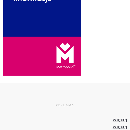
REKLAMA
więcej
więcej