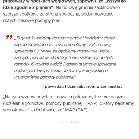
pracowały w spółkach węglowych, zapewnił, że „wszystko
idzie zgodnie z planem”.
Na połowę grudnia zaplanowano
szersze spotkanie ze stroną społeczną, podsumowujące
dotychczasowe postępy prac.
„15 grudnia wrócimy do tych rozmów i będziemy chcieli
zaproponować to, na co się umówiliśmy, czyli umowę
społeczną (…). Myślę, że będziemy gotowi; nie widzę
żadnych powodów, dla których nie mielibyśmy do tych
rozmów 15 grudnia wrócić. Dopiero ta umowa społeczna
będzie podstawą wniosku do Komisji Europejskiej o
uruchomienie pomocy publicznej”
– powiedział dziennikarzom wiceminister.
„Na tych wznowionych rozmowach pokażemy też mechanizm
(udzielania górnictwu pomocy publicznej – PAP), o który będziemy
wnioskować” – dodał wiceszef MAP.(PAP)
REKLAMA