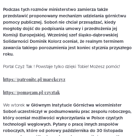
Podczas tych rozmów ministerstwo zamierza także
przedstawić proponowany mechanizm udzielania górnictwu
pomocy publicznej. Soboń nie chciał przesądzać, kiedy
mogłoby dojść do podpisania umowy i przedłożenia jej
Komisji Europejskiej. Wcześniej szef śląsko-dąbrowskiej
Solidarności Dominik Kolorz oceniał, że realnym terminem
zawarcia takiego porozumienia jest koniec stycznia przyszłego
roku.
Portal Czyż Tak ! Powstaje tylko dzięki Tobie! Możesz pomóc!
https://patronite.pl/marekczyz
https://pomagam.pl/czyztak
We wtorek
w Głównym Instytucie Górnictwa wiceminister
Soboń uczestniczył w podsumowaniu prac zespołu roboczego,
który oceniał możliwości wykorzystania w Polsce czystych
technologii węglowych. Pytany o pracę innych zespołów
roboczych, które od połowy października do 30 listopada