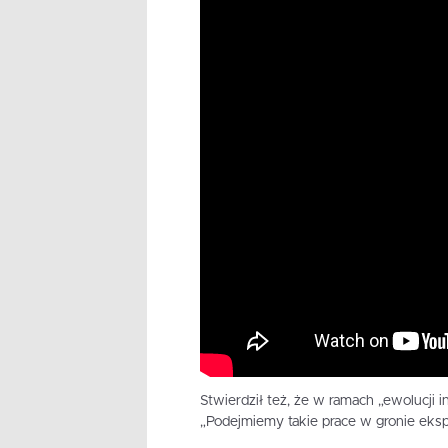
Stwierdził też, że w ramach „ewolucji i
„Podejmiemy takie prace w gronie eksp