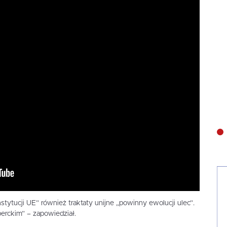
nstytucji UE” również traktaty unijne „powinny ewolucji ulec”.
erckim” – zapowiedział.