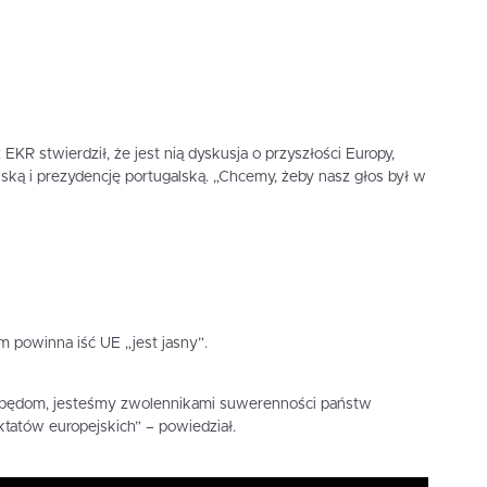
KR stwierdził, że jest nią dyskusja o przyszłości Europy,
ką i prezydencję portugalską. „Chcemy, żeby nasz głos był w
m powinna iść UE „jest jasny”.
zapędom, jesteśmy zwolennikami suwerenności państw
tatów europejskich” – powiedział.