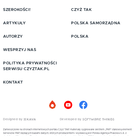
SZEROKOŚCI!
CZYŻ TAK
ARTYKUŁY
POLSKA SAMORZĄDNA
AUTORZY
POLSKA
WESPRZYJ NAS
POLITYKA PRYWATNOŚCI
SERWISU CZYZTAK.PL
KONTAKT
Designed by
Developed by
Zamieszczone na stronach internetowych portalu Czyż TAK! materiały sygnowane skrótem „PAP” stanowią element
Serwisów PAP, będących bazami danych, których producentem i wydawcą jest Polska Agencja Prasowa S.A. z