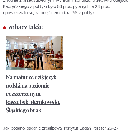
Zgodnie z przedstawionymi wynikami sondażu, przeciwko odejściu
Kaczyńskiego z polityki było 53 proc. pytanych, a 28 proc.
opowiedziało się za odejściem lidera PiS z polityki.
zobacz także
Na maturze dziś język
polski na poziomie
rozszerzonym,
kaszubski i łemkowski.
Śląskiego brak
Jak podano, badanie zrealizował Instytut Badań Pollster 26-27