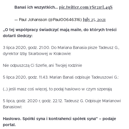
pic.twitter.com/rSr21rL4qS
Banaś ich wszystkich…
July 25, 2021
— Paul Johansson (@Paul00646316)
„O tej współpracy świadczyć mają maile, do których treści
dotarli śledczy:
3 lipca 2020, godz. 21.00. Do Mariana Banasia pisze Tadeusz G.,
dyrektor Izby Skarbowej w Krakowie:
Nie odpuszczą Ci Szefie, ani Twojej rodzinie
5 lipca 2020, godz. 11.43. Marian Banaś odpisuje Tadeuszowi G.:
(…) jeśli masz coś więcej, to podaj hasłowo w czym szperają
5 lipca, godz. 2020 r, godz. 22.12. Tadeusz G. Odpisuje Marianowi
Banasiowi:
Hasłowo. Spółki syna i kontrahenci spółek syna” – podaje
portal.