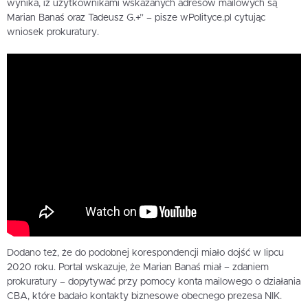
wynika, iż użytkownikami wskazanych adresów mailowych są
Marian Banaś oraz Tadeusz G.+” – pisze wPolityce.pl cytując
wniosek prokuratury.
Dodano też, że do podobnej korespondencji miało dojść w lipcu
2020 roku. Portal wskazuje, że Marian Banaś miał – zdaniem
prokuratury – dopytywać przy pomocy konta mailowego o działania
CBA, które badało kontakty biznesowe obecnego prezesa NIK.