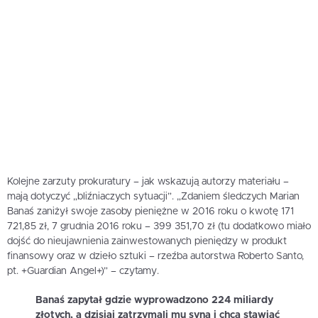
Kolejne zarzuty prokuratury – jak wskazują autorzy materiału –
mają dotyczyć „bliźniaczych sytuacji”. „Zdaniem śledczych Marian
Banaś zaniżył swoje zasoby pieniężne w 2016 roku o kwotę 171
721,85 zł, 7 grudnia 2016 roku – 399 351,70 zł (tu dodatkowo miało
dojść do nieujawnienia zainwestowanych pieniędzy w produkt
finansowy oraz w dzieło sztuki – rzeźba autorstwa Roberto Santo,
pt. +Guardian Angel+)” – czytamy.
Banaś zapytał gdzie wyprowadzono 224 miliardy
złotych, a dzisiaj zatrzymali mu syna i chcą stawiać