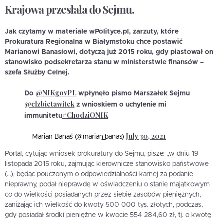
Krajowa przesłała do Sejmu.
Jak czytamy w materiale wPolityce.pl, zarzuty, które
Prokuratura Regionalna w Białymstoku chce postawić
Marianowi Banasiowi, dotyczą już 2015 roku, gdy piastował on
stanowisko podsekretarza stanu w ministerstwie finansów –
szefa Służby Celnej.
@NIKgovPL
Do
wpłynęło pismo Marszałek Sejmu
@elzbietawitek
z wnioskiem o uchylenie mi
#ChodziONIK
immunitetu
July 30, 2021
— Marian Banaś (@marian_banas)
Portal, cytując wniosek prokuratury do Sejmu, pisze: „w dniu 19
listopada 2015 roku, zajmując kierownicze stanowisko państwowe
(…), będąc pouczonym o odpowiedzialności karnej za podanie
nieprawny, podał nieprawdę w oświadczeniu o stanie majątkowym
co do wielkości posiadanych przez siebie zasobów pieniężnych,
zaniżając ich wielkość do kwoty 500 000 tys. złotych, podczas,
gdy posiadał środki pieniężne w kwocie 554 284,60 zł, tj. o kwotę