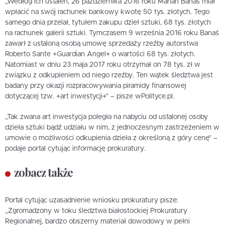
„Według ich ustaleń, 26 października 2016 roku Marian Banaś miał
wpłacić na swój rachunek bankowy kwotę 50 tys. złotych. Tego
samego dnia przelał, tytułem zakupu dzieł sztuki, 68 tys. złotych
na rachunek galerii sztuki. Tymczasem 9 września 2016 roku Banaś
zawarł z ustaloną osobą umowę sprzedaży rzeźby autorstwa
Roberto Sante +Guardian Angel+ o wartości 68 tys. złotych.
Natomiast w dniu 23 maja 2017 roku otrzymał on 78 tys. zł w
związku z odkupieniem od niego rzeźby. Ten wątek śledztwa jest
badany przy okazji rozpracowywania piramidy finansowej
dotyczącej tzw. +art inwestycji+” – pisze wPolityce.pl.
„Tak zwana art inwestycja poległa na nabyciu od ustalonej osoby
dzieła sztuki bądź udziału w nim, z jednoczesnym zastrzeżeniem w
umowie o możliwości odkupienia dzieła z określoną z góry cenę” –
podaje portal cytując informację prokuratury.
zobacz także
Portal cytując uzasadnienie wniosku prokuratury pisze:
„Zgromadzony w toku śledztwa białostockiej Prokuratury
Regionalnej, bardzo obszerny materiał dowodowy w pełni