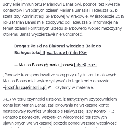
uchylenie immunitetu Marianowi Banasiowi, podnosi też kwestię
kontaktów i wspólnych działań Mariana Banasia i Tadeusza G., b.
szefa Izby Administracji Skarbowej w Krakowie. W listopadzie 2019
roku Marian Banaś miał zdobywać od Tadeusza G. informacje na
temat działań kontrolnych urzędu skarbowego wobec mężczyzny,
któremu Banaś wydzierżawił nieruchomość.
Droga z Polski na Białoruś wiedzie z Balic do
https://t.co/wLjYnbeFZw
Białegostoku
July 28, 2021
— Marian Banaś (@marian_banas)
„Panowie korespondowali ze sobą przy użyciu kont mailowych.
Marian Banaś miał wykorzystywać do tego konto o nazwie
jozef.baca@interia.pl
+
.+” – czytamy w materiale.
„+(…) W toku czynności ustalono, iż faktycznym użytkownikiem
konta jest Marian Banaś, zaś logowania na wskazane konto
następowały również w siedzibie Najwyższej Izby Kontroli. (…)
Ponadto z kontekstu wszystkich wiadomości tekstowych
ujawnionych we wskazanej poczcie ponad wszelką wątpliwość