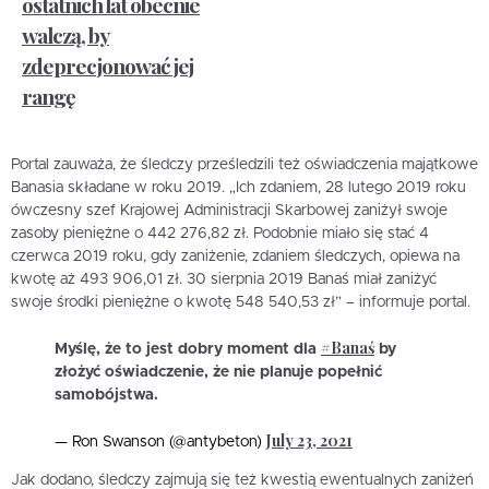
ostatnich lat obecnie
walczą, by
zdeprecjonować jej
rangę
Portal zauważa, że śledczy prześledzili też oświadczenia majątkowe
Banasia składane w roku 2019. „Ich zdaniem, 28 lutego 2019 roku
ówczesny szef Krajowej Administracji Skarbowej zaniżył swoje
zasoby pieniężne o 442 276,82 zł. Podobnie miało się stać 4
czerwca 2019 roku, gdy zaniżenie, zdaniem śledczych, opiewa na
kwotę aż 493 906,01 zł. 30 sierpnia 2019 Banaś miał zaniżyć
swoje środki pieniężne o kwotę 548 540,53 zł” – informuje portal.
#Banaś
Myślę, że to jest dobry moment dla
by
złożyć oświadczenie, że nie planuje popełnić
samobójstwa.
July 23, 2021
— Ron Swanson (@antybeton)
Jak dodano, śledczy zajmują się też kwestią ewentualnych zaniżeń