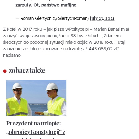
zarzuty. Ot, państwo mafijne.
July 23, 2021
— Roman Giertych (@GiertychRoman)
Z kolei w 2017 roku – jak pisze wPolityce.pl – Marian Banaś miał
zaniżyć swoje zasoby pieniężne o 68 tys. złotych. „Zdaniem
śledczych do podobnej sytuacji miało dojść w 2018 roku. Tutaj
zaniżenie zostało oszacowane na kwotę aż 445 055,02 zł” –
napisano.
zobacz także
Prezydent na urlopie:
„obrońcy Konstytucji” z