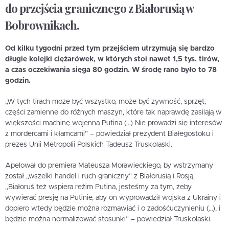
do przejścia granicznego z Białorusią w
Bobrownikach.
Od kilku tygodni przed tym przejściem utrzymują się bardzo
długie kolejki ciężarówek, w których stoi nawet 1,5 tys. tirów,
a czas oczekiwania sięga 80 godzin. W środę rano było to 78
godzin.
„W tych tirach może być wszystko, może być żywność, sprzęt,
części zamienne do różnych maszyn, które tak naprawdę zasilają w
większości machinę wojenną Putina (…) Nie prowadzi się interesów
z mordercami i kłamcami” – powiedział prezydent Białegostoku i
prezes Unii Metropolii Polskich Tadeusz Truskolaski.
Apelował do premiera Mateusza Morawieckiego, by wstrzymany
został „wszelki handel i ruch graniczny” z Białorusią i Rosją.
„Białoruś też wspiera reżim Putina, jesteśmy za tym, żeby
wywierać presję na Putinie, aby on wyprowadził wojska z Ukrainy i
dopiero wtedy będzie można rozmawiać i o zadośćuczynieniu (…), i
będzie można normalizować stosunki” – powiedział Truskolaski.