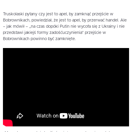
Truskolaski pytany czy jest to apel, by zamknąć przejście w
Bobrownikach, powiedział, że jest to apel, by przerwać handel. Ale
– jak mówił – „na czas dopóki Putin nie wycofa się z Ukrainy i nie
przedstawi jakiejś formy zadośćuczynienia” przejście w
Bobrownikach powinno być zamknięte.