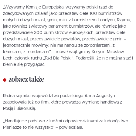
„Wzywamy Komisję Europejską, wzywamy polski rząd do
zdecydowanych działań jako przedstawiciele 100 burmistrzów
małych i dużych miast, gmin, m.in. z burmistrzem Londynu, Rzymu,
jako również światowy parlament burmistrzów, ale również jako
przedstawiciele 300 burmistrzów europejskich, przedstawiciele
dużych miast, przedstawiciele powiatów, przedstawiciele gmin –
jednoznacznie mówimy: nie ma handlu ze zbrodniarzami, z
kłamcami, z mordercami” – mówił wójt gminy Korycin Mirosław
Lech, członek ruchu „Tak! Dla Polski”. Podkreślił, że nie można stać i
biernie się przyglądać.
zobacz także
Radna sejmiku województwa podlaskiego Anna Augustyn
zaapelowała też do firm, które prowadzą wymianę handlową z
Rosją i Białorusią.
„Handlujecie państwo z ludźmi odpowiedzialnymi za ludobójstwo.
Pieniądze to nie wszystko” – powiedziała.