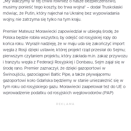
„My walczymy w tej chwili również o nasze bezpieczeństwo,
musimy ponieść tego koszty, bo trwa wojna” – dodał Truskolaski
mówiąc, że Putin, który najechał na Ukrainę bez wypowiadania
wojny, nie zatrzyma się tylko na tym kraju.
Premier Mateusz Morawiecki zapowiedział w ubiegłą środę, że
Polska będzie robiła wszystko, by odejść od rosyjskiej ropy do
końca roku. Wyraził nadzieję, że w maju uda się zakończyć import
węgla z Rosji dzięki ustawie, której projekt rząd przesłał do Sejmu;
pierwszym czytaniem projektu, który zakłada m.in. zakaz przywozu
i tranzytu węgla z Federacji Rosyjskiej i Donbasu, Sejm zajął się w
środę rano. Premier zaznaczył, że dzięki gazoportowi w
Świnoujściu, gazociągowi Baltic Pipe, a także pływającemu
gazoportowi koło Gdańska będziemy w stanie uniezależnić się w
tym roku od rosyjskiego gazu. Morawiecki zaapelował też do UE o
wprowadzenie podatku od rosyjskich węglowodorów.(PAP)
REKLAMA