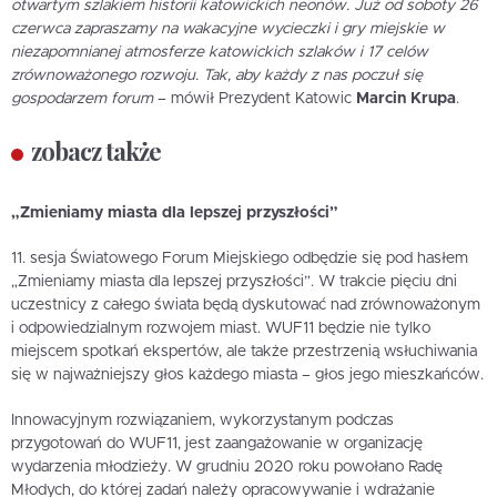
otwartym szlakiem historii katowickich neonów. Już od soboty 26
czerwca zapraszamy na wakacyjne wycieczki i gry miejskie w
niezapomnianej atmosferze katowickich szlaków i 17 celów
zrównoważonego rozwoju. Tak, aby każdy z nas poczuł się
gospodarzem forum
– mówił Prezydent Katowic
Marcin Krupa
.
zobacz także
„Zmieniamy miasta dla lepszej przyszłości”
11. sesja Światowego Forum Miejskiego odbędzie się pod hasłem
„Zmieniamy miasta dla lepszej przyszłości”. W trakcie pięciu dni
uczestnicy z całego świata będą dyskutować nad zrównoważonym
i odpowiedzialnym rozwojem miast. WUF11 będzie nie tylko
miejscem spotkań ekspertów, ale także przestrzenią wsłuchiwania
się w najważniejszy głos każdego miasta – głos jego mieszkańców.
Innowacyjnym rozwiązaniem, wykorzystanym podczas
przygotowań do WUF11, jest zaangażowanie w organizację
wydarzenia młodzieży. W grudniu 2020 roku powołano Radę
Młodych, do której zadań należy opracowywanie i wdrażanie