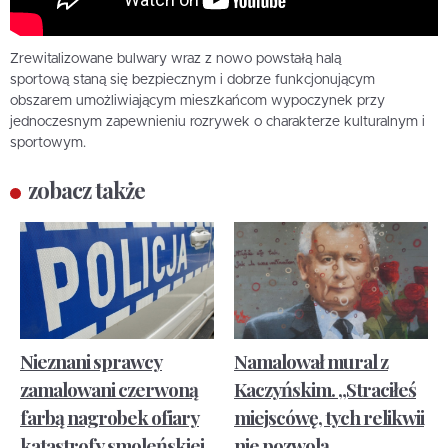
Zrewitalizowane bulwary wraz z nowo powstałą halą
sportową staną się bezpiecznym i dobrze funkcjonującym
obszarem umożliwiającym mieszkańcom wypoczynek przy
jednoczesnym zapewnieniu rozrywek o charakterze kulturalnym i
sportowym.
zobacz także
Nieznani sprawcy
Namalował mural z
zamalowani czerwoną
Kaczyńskim. „Straciłeś
farbą nagrobek ofiary
miejscówę, tych relikwii
katastrofy smoleńskiej
nie pozwolą