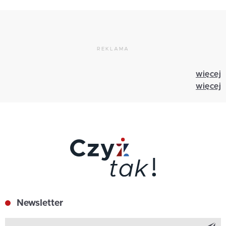
REKLAMA
więcej
więcej
Newsletter
Z