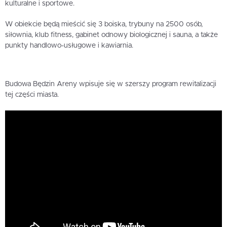
kulturalne i sportowe.
W obiekcie będą mieścić się 3 boiska, trybuny na 2500 osób,
siłownia, klub fitness, gabinet odnowy biologicznej i sauna, a także
punkty handlowo-usługowe i kawiarnia.
Budowa Będzin Areny wpisuje się w szerszy program rewitalizacji
tej części miasta.