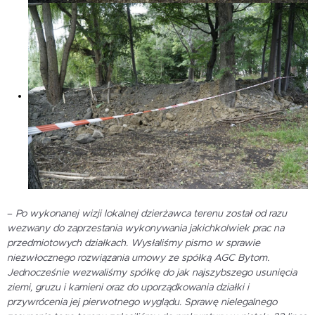
–
Po wykonanej wizji lokalnej dzierżawca terenu został od razu
wezwany do zaprzestania wykonywania jakichkolwiek prac na
przedmiotowych działkach. Wysłaliśmy pismo w sprawie
niezwłocznego rozwiązania umowy ze spółką AGC Bytom.
Jednocześnie wezwaliśmy spółkę do jak najszybszego usunięcia
ziemi, gruzu i kamieni oraz do uporządkowania działki i
przywrócenia jej pierwotnego wyglądu. Sprawę nielegalnego