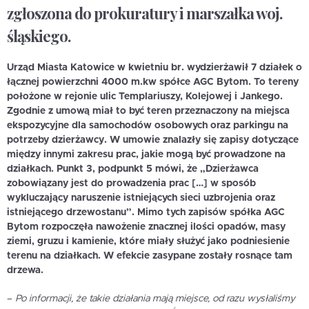
zgłoszona do prokuratury i marszałka woj.
śląskiego.
Urząd Miasta Katowice w kwietniu br. wydzierżawił 7 działek o
łącznej powierzchni 4000 m.kw spółce AGC Bytom. To tereny
położone w rejonie ulic Templariuszy, Kolejowej i Jankego.
Zgodnie z umową miał to być teren przeznaczony na miejsca
ekspozycyjne dla samochodów osobowych oraz parkingu na
potrzeby dzierżawcy. W umowie znalazły się zapisy dotyczące
między innymi zakresu prac, jakie mogą być prowadzone na
działkach. Punkt 3, podpunkt 5 mówi, że „Dzierżawca
zobowiązany jest do prowadzenia prac […] w sposób
wykluczający naruszenie istniejących sieci uzbrojenia oraz
istniejącego drzewostanu”. Mimo tych zapisów spółka AGC
Bytom rozpoczęła nawożenie znacznej ilości opadów, masy
ziemi, gruzu i kamienie, które miały służyć jako podniesienie
terenu na działkach. W efekcie zasypane zostały rosnące tam
drzewa.
–
Po informacji, że takie działania mają miejsce, od razu wysłaliśmy