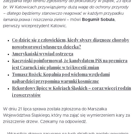
zasypania tego terenu zgłosiliśmy do prokuratury w piątek, 23 lipca
br. W Katowicach przywiązujemy dużą wagę do ochrony przyrody
– dlatego będziemy stanowczo reagować w każdym przypadku
łamania prawa i niszczenia zieleni
– mówi
Bogumił Sobula
,
pierwszy wiceprezydent Katowic.
Co dzieje się z człowiekiem, kiedy słyszy diagnozę choroby
nowotworowej własnego dziecka?
Amerykański wywiad ostrzega
Kaczyński poinformował, że kandydatem PiS na premiera
jest Czarnek i nie planuje w tej kwestii zmian
Tomasz Rożek: Kopalnia pod wieloma względami
najbardziej przypomina warunki kosmiczne
Rekordowy lipiec w Kolejach Śląskich – coraz więcej rodzin
i rowerzystów
W dniu 21 lipca sprawa została zgłoszona do Marszałka
Województwa Śląskiego, który ma zająć się wymierzeniem kary za
zniszczenie drzew. Czekamy na odpowiedź.