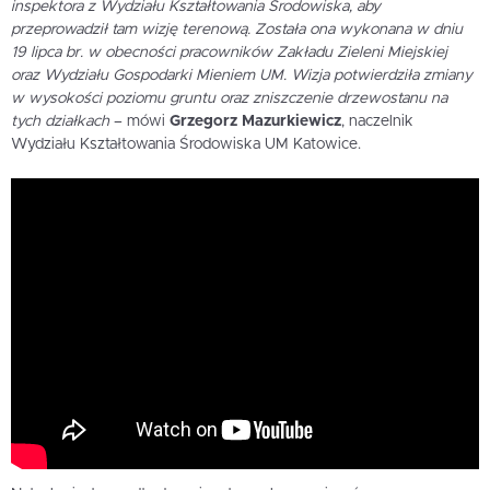
inspektora z Wydziału Kształtowania Środowiska, aby
przeprowadził tam wizję terenową. Została ona wykonana w dniu
19 lipca br. w obecności pracowników Zakładu Zieleni Miejskiej
oraz Wydziału Gospodarki Mieniem UM. Wizja potwierdziła zmiany
w wysokości poziomu gruntu oraz zniszczenie drzewostanu na
tych działkach
– mówi
Grzegorz Mazurkiewicz
, naczelnik
Wydziału Kształtowania Środowiska UM Katowice.