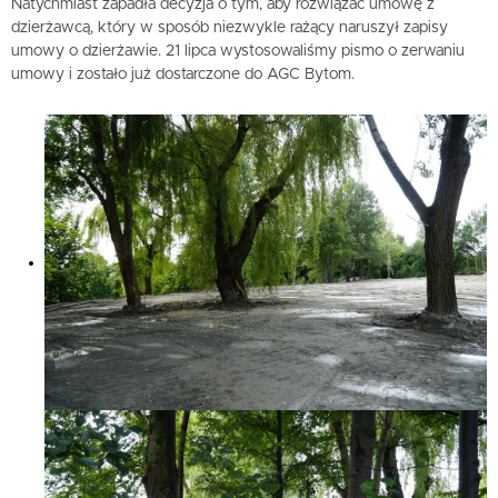
Natychmiast zapadła decyzja o tym, aby rozwiązać umowę z
dzierżawcą, który w sposób niezwykle rażący naruszył zapisy
umowy o dzierżawie. 21 lipca wystosowaliśmy pismo o zerwaniu
umowy i zostało już dostarczone do AGC Bytom.