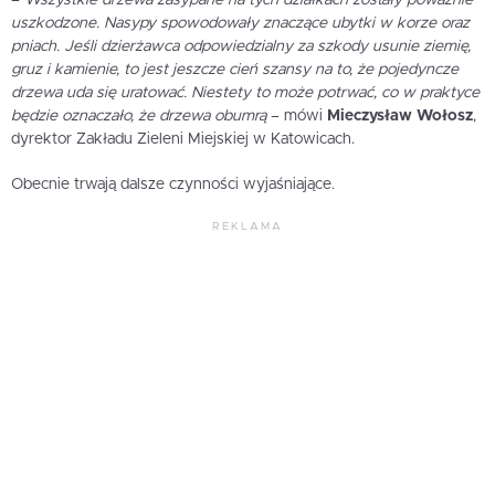
–
Wszystkie drzewa zasypane na tych działkach zostały poważnie
uszkodzone. Nasypy spowodowały znaczące ubytki w korze oraz
pniach. Jeśli dzierżawca odpowiedzialny za szkody usunie ziemię,
gruz i kamienie, to jest jeszcze cień szansy na to, że pojedyncze
drzewa uda się uratować. Niestety to może potrwać, co w praktyce
będzie oznaczało, że drzewa obumrą
– mówi
Mieczysław Wołosz
,
dyrektor Zakładu Zieleni Miejskiej w Katowicach.
Obecnie trwają dalsze czynności wyjaśniające.
REKLAMA