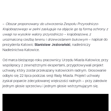
–
Obszar proponowany do utworzenia Zespołu Przyrodniczo-
Krajobrazowego w pełni zasługuje na objęcie go tą formą ochrony z
uwagi na wysokie walory przyrodniczo – krajobrazowe, z
urozmaiconą rzeźbą terenu i drzewostanem bukowym
– napisał do
prezydenta Katowic
Stanisław Jeziorański
, nadleśniczy
Nadleśnictwa Katowice.
Od marca bieżącego roku pracownicy Urzędu Miasta Katowice, przy
współpracy z zewnętrznymi ekspertami, przygotowywali projekt
uchwały, który został przekazany katowickim radnym. Głosowanie
odbyło się 22 lipca podczas sesji Rady Miasta. Projekt uchwały
zyskał poparcie zdecydowanej większości radnych – przy zaledwie
jednym głosie sprzeciwu i jednym głosie wstrzymującym się.