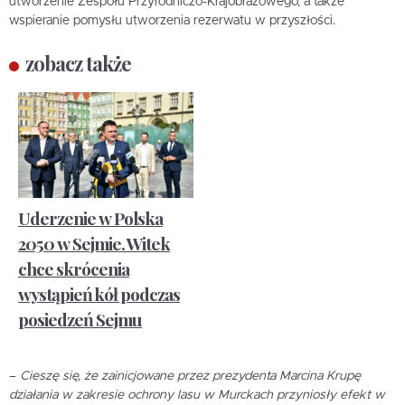
utworzenie Zespołu Przyrodniczo-Krajobrazowego, a także
wspieranie pomysłu utworzenia rezerwatu w przyszłości.
zobacz także
Uderzenie w Polska
2050 w Sejmie. Witek
chce skrócenia
wystąpień kół podczas
posiedzeń Sejmu
–
Cieszę się, że zainicjowane przez prezydenta Marcina Krupę
działania w zakresie ochrony lasu w Murckach przyniosły efekt w