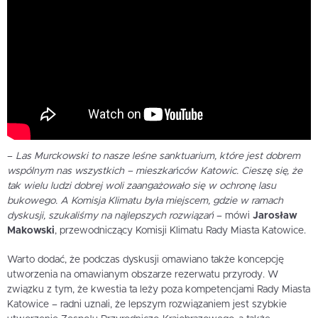
–
Las Murckowski to nasze leśne sanktuarium, które jest dobrem
wspólnym nas wszystkich – mieszkańców Katowic. Cieszę się, że
tak wielu ludzi dobrej woli zaangażowało się w ochronę lasu
bukowego. A Komisja Klimatu była miejscem, gdzie w ramach
dyskusji, szukaliśmy na najlepszych rozwiązań
– mówi
Jarosław
Makowski
, przewodniczący Komisji Klimatu Rady Miasta Katowice.
Warto dodać, że podczas dyskusji omawiano także koncepcję
utworzenia na omawianym obszarze rezerwatu przyrody. W
związku z tym, że kwestia ta leży poza kompetencjami Rady Miasta
Katowice – radni uznali, że lepszym rozwiązaniem jest szybkie