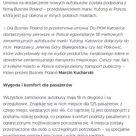
Umowa na dostarczenie nowych autobusów została podpisana z
firmą Busnex Poland – przedstawicielem marki Yutong w Polsce,
która jest już obecna w innych polskich miastach.
– Dla Busnex Poland to przełomowa umowa. Do PKM Katowice
dostarczyliśmy pierwsze w Polsce egzemplarze 18-metrowych
zeroemisyjnych autobusów marki Yutong. Katowice dołączyły do
m.in. Warszawy, Jeleniej Góry, Białegostoku czy też Polkowic,
które zdecydowały się na wybór produktów światowego lidera w
dziedzinie zeroemisyjnego transportu miejskiego. Cieszy nas fakt,
iż kolejne miasto w Polsce rozwija zielony transport publiczny
–
mówi prezes Busnex Poland
Marcin Kucharski
.
Wygoda i komfort dla pasażerów
Wszystkie zamówione autobusy mają 18 m długości i są
przegubowe. Znajduje się w nich miejsce dla 125 pasażerów, z
czego miejsc siedzących jest 46. Co najmniej 12 jest dostępnych z
poziomu niskiej podłogi, co poprawi komfort podróży pasażerom z
ograniczonymi możliwościami poruszania się. 4 miejsca zostały
przeznaczone dla osób o szczególnych potrzebach – są specjalnie