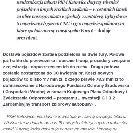
modernizacja taboru PKM Katowice dotyczy również
pojazdów o innych źródłach zasilania – w ostatnich latach
za ulice naszego miasta wyjechały 22 autobusy hybrydowe,
8 napędzanych gazem CNG i 137 o napędzie spalinowym,
które spełnia normę emisji spalin Euro 6
– dodaje
prezydent.
Dostawa pojazdów została podzielona na dwie tury. Połowa
już trafiła do przewoźnika i obecnie trwają procedury związane
z rejestracją i dopuszczeniem ich do ruchu. Druga połowa
zostanie dostarczona do 30 kwietnia br. Koszt nowych
pojazdów to blisko 117 mln zł, z czego prawie 78,3 mln zł to
dofinansowanie z Narodowego Funduszu Ochrony Środowiska
i Gospodarki Wodnej w ramach Krajowego Planu Odbudowy i
Zwiększania Odporności – programu „Inwestycji G 1.3.2
Zeroemisyjny transport zbiorowy (autobusy)”.
–
PKM Katowice nieustannie inwestuje w rozwój swojego taboru.
Właśnie teraz dotarło do nas 15 nowych elektrycznych autobusów
marki Yutong, która debiutuje w naszym mieście. Umowę na