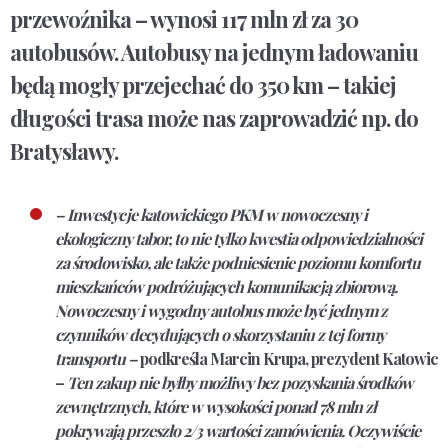
przewoźnika – wynosi 117 mln zł za 30
autobusów. Autobusy na jednym ładowaniu
będą mogły przejechać do 350 km – takiej
długości trasa może nas zaprowadzić np. do
Bratysławy.
– Inwestycje katowickiego PKM w nowoczesny i
ekologiczny tabor, to nie tylko kwestia odpowiedzialności
za środowisko, ale także podniesienie poziomu komfortu
mieszkańców podróżujących komunikacją zbiorową.
Nowoczesny i wygodny autobus może być jednym z
czynników decydujących o skorzystaniu z tej formy
transportu –
podkreśla
Marcin Krupa
, prezydent Katowic
–
Ten zakup nie byłby możliwy bez pozyskania środków
zewnętrznych, które w wysokości ponad 78 mln zł
pokrywają przeszło 2/3 wartości zamówienia. Oczywiście