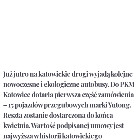
Już jutro na katowickie drogi wyjadą kolejne
nowoczesne i ekologiczne autobusy. Do PKM
Katowice dotarła pierwsza część zamówienia
– 15 pojazdów przegubowych marki Yutong.
Reszta zostanie dostarczona do końca
kwietnia. Wartość podpisanej umowy jest
najwyższa w historii katowickiego