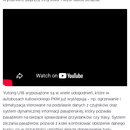
wyróżnione poprzez inny kolor i wzór obicia siedzisk.
Yutong U18 wyposażone są w wiele udogodnień, które w
autobusach katowickiego PKM już występują – np. ogrzewanie i
klimatyzacja sterowane na podstawie danych z czujników oraz
system dynamicznej informacji pasażerskiej, który pozwala
pasażerom na bieżące sprawdzanie przystanków czy trasy. System
zliczania pasażerów pozwoli z kolei kontrolować obłożenie danego
kursu, co w przyszłości umożliwi lepsze dopasowanie typu