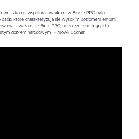
acowniczkami i współpracownikami w Biurze RPO była
 osób, które charakteryzują się wysokim poziomem empatii,
ażowania. Uważam, ze Biuro PRO, niezależnie od tego, kto
oistym dobrem narodowym” – mówił Bodnar.