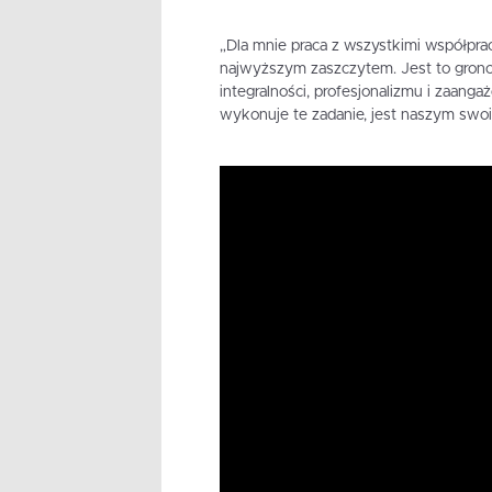
„Dla mnie praca z wszystkimi współpr
najwyższym zaszczytem. Jest to grono
integralności, profesjonalizmu i zaang
wykonuje te zadanie, jest naszym sw