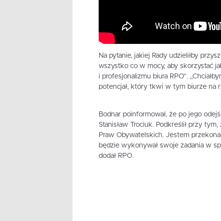
Na pytanie, jakiej Rady udzieliłby prz
wszystko co w mocy, aby skorzystać jak
i profesjonalizmu biura RPO”. „Chcia
potencjał, który tkwi w tym biurze na r
Bodnar poinformował, że po jego odej
Stanisław Trociuk. Podkreślił przy tym
Praw Obywatelskich. Jestem przekonany
będzie wykonywał swoje zadania w spos
dodał RPO.