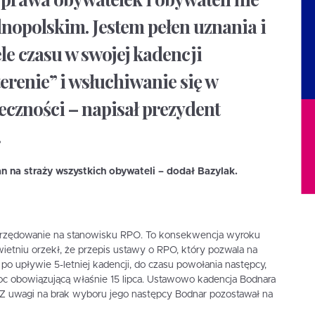
lnopolskim. Jestem pełen uznania i
ele czasu w swojej kadencji
terenie” i wsłuchiwanie się w
eczności – napisał prezydent
.
Pan na straży wszystkich obywateli – dodał Bazylak.
rzędowanie na stanowisku RPO. To konsekwencja wyroku
ietniu orzekł, że przepis ustawy o RPO, który pozwala na
o upływie 5-letniej kadencji, do czasu powołania następcy,
moc obowiązującą właśnie 15 lipca. Ustawowo kadencja Bodnara
 Z uwagi na brak wyboru jego następcy Bodnar pozostawał na