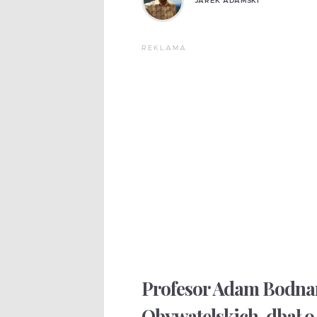
JAREK ADAMSKI
REKLAMA
Profesor Adam Bodnar
Obywatelskich, dbał o