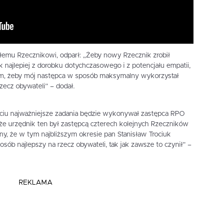
yszłemu Rzecznikowi, odparł: „Żeby nowy Rzecznik zrobił
 najlepiej z dorobku dotychczasowego i z potencjału empatii,
łbym, żeby mój następca w sposób maksymalny wykorzystał
zecz obywateli” – dodał.
ściu najważniejsze zadania będzie wykonywał zastępca RPO
, że urzędnik ten był zastępcą czterech kolejnych Rzeczników
, że w tym najbliższym okresie pan Stanisław Trociuk
ób najlepszy na rzecz obywateli, tak jak zawsze to czynił” –
REKLAMA