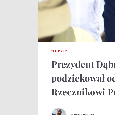
19 LIP 2021
Prezydent Dąb
podziekował 
Rzecznikowi P