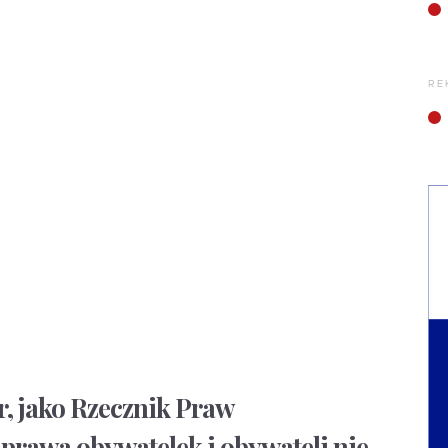
RE
, jako Rzecznik Praw
 prawa obywatelek i obywateli nie