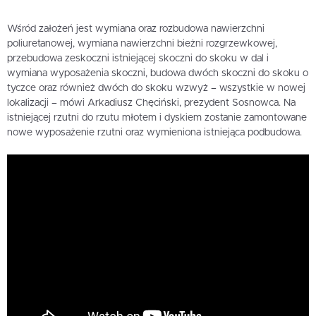
Wśród założeń jest wymiana oraz rozbudowa nawierzchni
poliuretanowej, wymiana nawierzchni bieżni rozgrzewkowej,
przebudowa zeskoczni istniejącej skoczni do skoku w dal i
wymiana wyposażenia skoczni, budowa dwóch skoczni do skoku o
tyczce oraz również dwóch do skoku wzwyż – wszystkie w nowej
lokalizacji – mówi Arkadiusz Chęciński, prezydent Sosnowca. Na
istniejącej rzutni do rzutu młotem i dyskiem zostanie zamontowane
nowe wyposażenie rzutni oraz wymieniona istniejąca podbudowa.