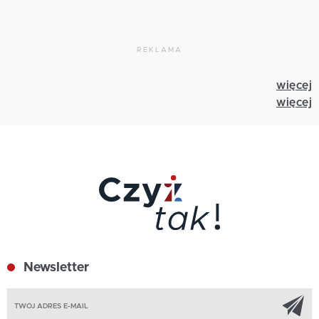
REKLAMA
więcej
więcej
Newsletter
Z