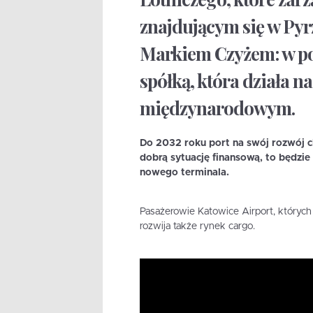
znajdującym się w Py
Markiem Czyżem: w p
spółką, która działa n
międzynarodowym.
Do 2032 roku port na swój rozwój c
dobrą sytuację finansową, to będzi
nowego terminala.
Pasażerowie Katowice Airport, których 
rozwija także rynek cargo.