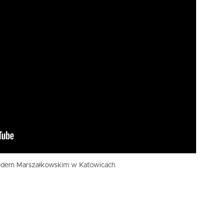
zędem Marszałkowskim w Katowicach