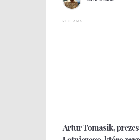
JAREK ADAMSKI
REKLAMA
Artur Tomasik, preze
Lotniczego, które zarz