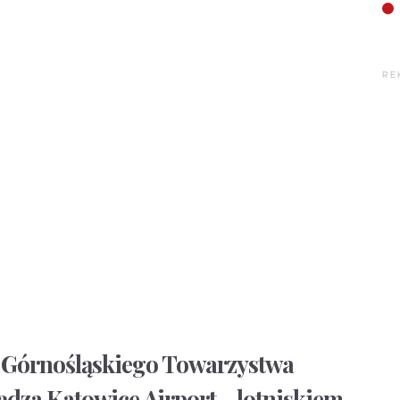
RE
s Górnośląskiego Towarzystwa
ądza Katowice Airport – lotniskiem