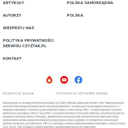
ARTYKUŁY
POLSKA SAMORZĄDNA
AUTORZY
POLSKA
WESPRZYJ NAS
POLITYKA PRYWATNOŚCI
SERWISU CZYZTAK.PL
KONTAKT
Designed by
Developed by
Zamieszczone na stronach internetowych portalu Czyż TAK! materiały sygnowane skrótem „PAP” stanowią element
Serwisów PAP, będących bazami danych, których producentem i wydawcą jest Polska Agencja Prasowa S.A. z
siedzibą w Warszawie. Chronione są one przepisami ustawy z dnia 4 lutego 1994 r. o prawie autorskim i prawach
pokrewnych oraz ustawy z dnia 27 lipca 2001 r. o ochronie baz danych. Powyższe materiały są wykorzystywane na
podstawie stosownej umowy licencyjnej. Jakiekolwiek wykorzystywanie przedmiotowych materiałów przez
użytkowników portalu, poza przewidzianymi przez przepisy prawa wyjątkami, w szczególności dozwolonym
użytkiem osobistym, jest zabronione. PAP S.A. zastrzega, iż dalsze rozpowszechnianie materiałów, o których mowa
w art. 25 ust. 1 pkt. b) ustawy o prawie autorskim i prawach pokrewnych, jest zabronione.