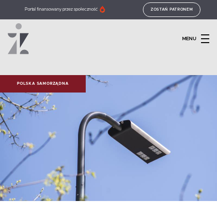
Portal finansowany przez społeczność
ZOSTAŃ PATRONEM
MENU
POLSKA SAMORZĄDNA