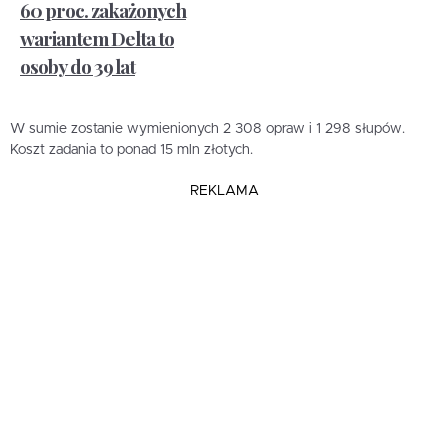
60 proc. zakażonych
wariantem Delta to
osoby do 39 lat
W sumie zostanie wymienionych 2 308 opraw i 1 298 słupów.
Koszt zadania to ponad 15 mln złotych.
REKLAMA