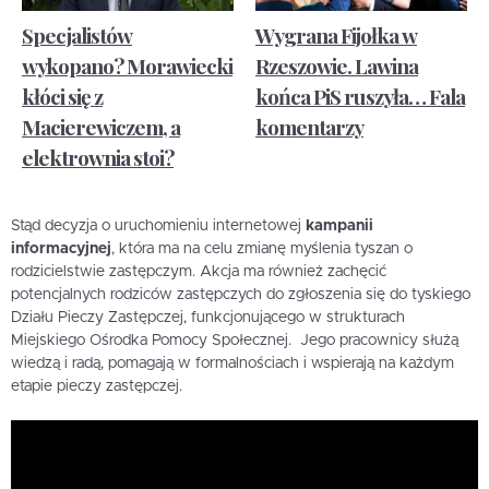
Specjalistów
Wygrana Fijołka w
wykopano? Morawiecki
Rzeszowie. Lawina
kłóci się z
końca PiS ruszyła… Fala
Macierewiczem, a
komentarzy
elektrownia stoi?
Stąd decyzja o uruchomieniu internetowej
kampanii
informacyjnej
, która ma na celu zmianę myślenia tyszan o
rodzicielstwie zastępczym. Akcja ma również zachęcić
potencjalnych rodziców zastępczych do zgłoszenia się do tyskiego
Działu Pieczy Zastępczej, funkcjonującego w strukturach
Miejskiego Ośrodka Pomocy Społecznej. Jego pracownicy służą
wiedzą i radą, pomagają w formalnościach i wspierają na każdym
etapie pieczy zastępczej.