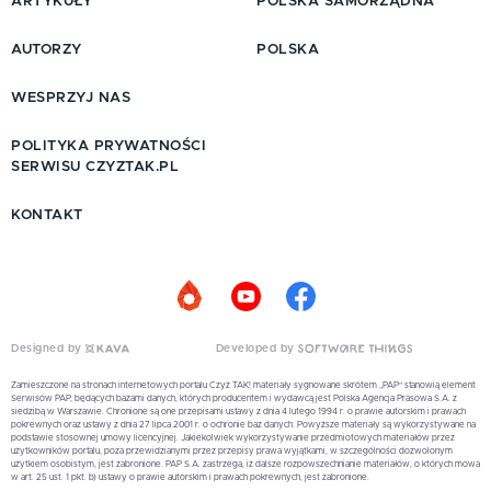
ARTYKUŁY
POLSKA SAMORZĄDNA
AUTORZY
POLSKA
WESPRZYJ NAS
POLITYKA PRYWATNOŚCI
SERWISU CZYZTAK.PL
KONTAKT
Designed by
Developed by
Zamieszczone na stronach internetowych portalu Czyż TAK! materiały sygnowane skrótem „PAP” stanowią element
Serwisów PAP, będących bazami danych, których producentem i wydawcą jest Polska Agencja Prasowa S.A. z
siedzibą w Warszawie. Chronione są one przepisami ustawy z dnia 4 lutego 1994 r. o prawie autorskim i prawach
pokrewnych oraz ustawy z dnia 27 lipca 2001 r. o ochronie baz danych. Powyższe materiały są wykorzystywane na
podstawie stosownej umowy licencyjnej. Jakiekolwiek wykorzystywanie przedmiotowych materiałów przez
użytkowników portalu, poza przewidzianymi przez przepisy prawa wyjątkami, w szczególności dozwolonym
użytkiem osobistym, jest zabronione. PAP S.A. zastrzega, iż dalsze rozpowszechnianie materiałów, o których mowa
w art. 25 ust. 1 pkt. b) ustawy o prawie autorskim i prawach pokrewnych, jest zabronione.