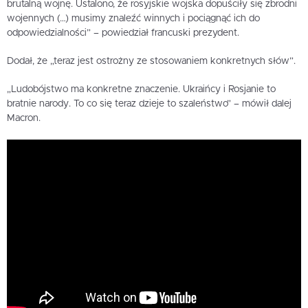
brutalną wojnę. Ustalono, że rosyjskie wojska dopuściły się zbrodni
wojennych (…) musimy znaleźć winnych i pociągnąć ich do
odpowiedzialności” – powiedział francuski prezydent.
Dodał, że „teraz jest ostrożny ze stosowaniem konkretnych słów”.
„Ludobójstwo ma konkretne znaczenie. Ukraińcy i Rosjanie to
bratnie narody. To co się teraz dzieje to szaleństwo” – mówił dalej
Macron.