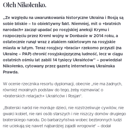
Ołeh Nikołenko.
„Ze względu na uwarunkowania historyczne Ukraina i Rosją są
sobie bliskie – to obiektywny fakt. Niemniej, mit o +bratnich
narodach+ zaczął upadać po rosyjskiej aneksji Krymu i
rozpoczęciu przez Kreml wojny w Donbasie w 2014 roku, a
ostatecznie runął wraz z atakiem rakietowym na rosyjskie
miasta w lutym. Teraz rosyjscy +bracia+ rzekomo przyszli (na
Ukrainę – PAP) chronić rosyjskojęzyczną ludność, lecz w ciągu
ostatnich ośmiu lat zabili 14 tysięcy Ukraińców” – powiedział
Nikołenko, cytowany przez gazetę internetową Ukrainska
Prawda.
W ocenie rzecznika resortu dyplomacji, obecnie „nie ma żadnych,
również moralnych podstaw do tego, żeby rozmawiać o
+braterskich relacjach+ Ukraińców i Rosjan”.
„Braterski naród nie morduje dzieci, nie rozstrzeliwuje cywilów, nie
gwałci kobiet, nie rani osób starszych i nie niszczy domów drugiego
braterskiego narodu. Do barbarzyństwa wobec bezbronnych ludzi
nie uciekają się nawet najbardziej zajadli wrogowie” – dodał