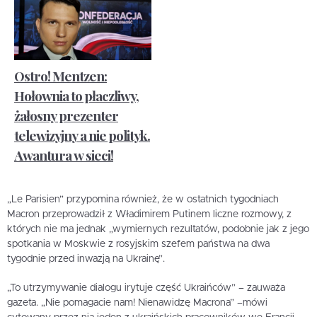
Ostro! Mentzen:
Hołownia to płaczliwy,
żałosny prezenter
telewizyjny a nie polityk.
Awantura w sieci!
„Le Parisien” przypomina również, że w ostatnich tygodniach
Macron przeprowadził z Władimirem Putinem liczne rozmowy, z
których nie ma jednak „wymiernych rezultatów, podobnie jak z jego
spotkania w Moskwie z rosyjskim szefem państwa na dwa
tygodnie przed inwazją na Ukrainę”.
„To utrzymywanie dialogu irytuje część Ukraińców” – zauważa
gazeta. „Nie pomagacie nam! Nienawidzę Macrona” –mówi