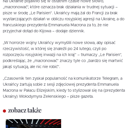
Na Ukrainie pojawiło się w ostatnim czasie nowe słowo,
„macronować”, które oznacza brak działania w trudnej sytuacji –
pisze w środę „Le Parisien”. Ukraińcy mają żal do Francji za brak
wystarczających działań w obliczu rosyjskiej agresji na Ukrainę, a do
francuskiego prezydenta Emmanuela Macrona za to, że nie
przyjechał dotąd do Kijowa – dodaje dziennik.
„W horrorze wojny Ukraińcy wymyślili nowe słowa, aby opisać
rzeczywistość, w której się znaleźli po 24 lutego, czyli po
rozpoczęciu rosyjskiej inwazji na ich kraj” – tłumaczy „Le Parisien”,
podkreślając, że „macronować” znaczy tyle co „bardzo się martwić
jakąś sytuacją, ale nic nie robić”.
„Czasownik ten zyskał popularność na komunikatorze Telegram, a
Ukraińcy żartują sobie z sesji zdjęciowej prezydenta Emmanuela
Macrona w Pałacu Elizejskim, kiedy to stylizował się na (prezydenta
Ukrainy) Wołodymyra Zełenskiego – pisze gazeta.
zobacz także