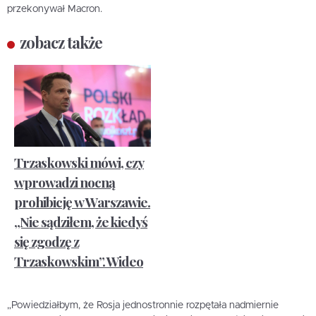
przekonywał Macron.
zobacz także
Trzaskowski mówi, czy
wprowadzi nocną
prohibicję w Warszawie.
„Nie sądziłem, że kiedyś
się zgodzę z
Trzaskowskim”. Wideo
„Powiedziałbym, że Rosja jednostronnie rozpętała nadmiernie