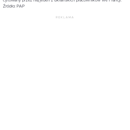
cytowany przez nią jeden z ukraińskich pracowników we Francji.
Źródło: PAP
REKLAMA