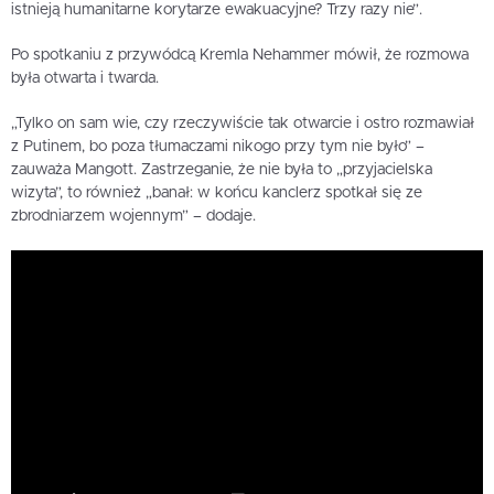
istnieją humanitarne korytarze ewakuacyjne? Trzy razy nie”.
Po spotkaniu z przywódcą Kremla Nehammer mówił, że rozmowa
była otwarta i twarda.
„Tylko on sam wie, czy rzeczywiście tak otwarcie i ostro rozmawiał
z Putinem, bo poza tłumaczami nikogo przy tym nie było” –
zauważa Mangott. Zastrzeganie, że nie była to „przyjacielska
wizyta”, to również „banał: w końcu kanclerz spotkał się ze
zbrodniarzem wojennym” – dodaje.