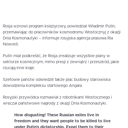
Rosja wznowi program księżycowy, powiedział Władimir Putin,
przemawiając do pracowników kosmodromu Wostocznyj z okazji
Dnia Kosmonautyki – informuje rosyjska agencja prasowa Ria
Nowosti.
Putin miał podkreślić, że Rosja zrealizuje wszystkie plany w
sektorze kosmicznym, mimo presji z zewnątrz i przeszkód, jakie
rzucają inne kraje.
Szefowie państw odwiedzili także plac budowy stanowiska
dowodzenia kompleksu startowego Angara.
Rosyjski przywódca rozmawiał z robotnikami Wostocznego i
wręczał państwowe nagrody z okazji Dnia Kosmonautyki.
How disgusting! These Russian exiles live in
freedom and they want people to be killed to live
under Putin's dictatorship. Expel them to their