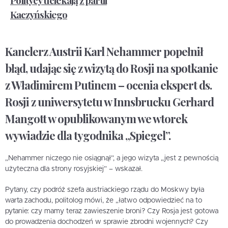
Kaczyńskiego
Kanclerz Austrii Karl Nehammer popełnił
błąd, udając się z wizytą do Rosji na spotkanie
z Władimirem Putinem – ocenia ekspert ds.
Rosji z uniwersytetu w Innsbrucku Gerhard
Mangott w opublikowanym we wtorek
wywiadzie dla tygodnika „Spiegel”.
„Nehammer niczego nie osiągnął”, a jego wizyta „jest z pewnością
użyteczna dla strony rosyjskiej” – wskazał.
Pytany, czy podróż szefa austriackiego rządu do Moskwy była
warta zachodu, politolog mówi, że „łatwo odpowiedzieć na to
pytanie: czy mamy teraz zawieszenie broni? Czy Rosja jest gotowa
do prowadzenia dochodzeń w sprawie zbrodni wojennych? Czy