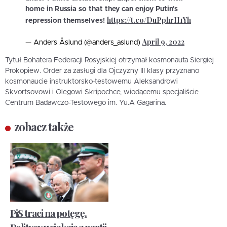
home in Russia so that they can enjoy Putin's
https://t.co/DuPphrH1Yh
repression themselves!
April 9, 2022
— Anders Åslund (@anders_aslund)
Tytuł Bohatera Federacji Rosyjskiej otrzymał kosmonauta Siergiej
Prokopiew. Order za zasługi dla Ojczyzny III klasy przyznano
kosmonaucie instruktorsko-testowemu Aleksandrowi
Skvortsovowi i Olegowi Skripochce, wiodącemu specjaliście
Centrum Badawczo-Testowego im. Yu.A Gagarina.
zobacz także
PiS traci na potęgę.
Politycy uciekają z partii