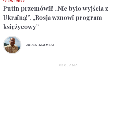
12 KWI 2022
Putin przemówił! „Nie było wyjścia z
Ukrainą!”. „Rosja wznowi program
księżycowy”
JAREK ADAMSKI
REKLAMA