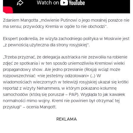
Zdaniem Mangotta „mówienie Putinowi o jego moralnej porażce nie
ma sensu; przywódcy Kremla w ogóle to nie obchodzi”.
Ekspert podkreśla, że wizyta zachodniego polityka w Moskwie jest
„z pewnością użyteczna dla strony rosyjskiej”.
„Trzeba przyznać, że delegacja austriacka nie zezwoliła na robienie
zdjęć ze spotkania i w ten sposób uniemożliwiła Kremlowi wielki
propagandowy show. Ale jedno przesłanie (Rosja) wciąż może
rozpowszechniać: +nie jesteśmy odizolowani+ (…) W
wiadomościach wieczornych w telewizji rosyjskiej ukazał się krótki
reportaż z wizyty Nehammera, w którym pokazano kolumnę
samochodów (którą się poruszał – PAP). Wygląda to jak kawałek
normalności mimo wojny. Kreml nie powinien był otrzymać tej
przysługi” – ocenia Mangott.
REKLAMA