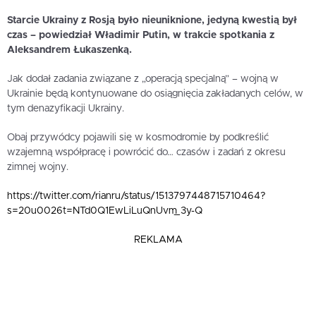
Starcie Ukrainy z Rosją było nieuniknione, jedyną kwestią był
czas – powiedział Władimir Putin, w trakcie spotkania z
Aleksandrem Łukaszenką.
Jak dodał zadania związane z „operacją specjalną” – wojną w
Ukrainie będą kontynuowane do osiągnięcia zakładanych celów, w
tym denazyfikacji Ukrainy.
Obaj przywódcy pojawili się w kosmodromie by podkreślić
wzajemną współpracę i powrócić do… czasów i zadań z okresu
zimnej wojny.
https://twitter.com/rianru/status/1513797448715710464?
s=20u0026t=NTd0Q1EwLiLuQnUvm_3y-Q
REKLAMA