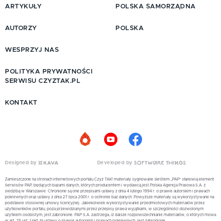
ARTYKUŁY
POLSKA SAMORZĄDNA
AUTORZY
POLSKA
WESPRZYJ NAS
POLITYKA PRYWATNOŚCI
SERWISU CZYZTAK.PL
KONTAKT
Designed by
Developed by
Zamieszczone na stronach internetowych portalu Czyż TAK! materiały sygnowane skrótem „PAP” stanowią element
Serwisów PAP, będących bazami danych, których producentem i wydawcą jest Polska Agencja Prasowa S.A. z
siedzibą w Warszawie. Chronione są one przepisami ustawy z dnia 4 lutego 1994 r. o prawie autorskim i prawach
pokrewnych oraz ustawy z dnia 27 lipca 2001 r. o ochronie baz danych. Powyższe materiały są wykorzystywane na
podstawie stosownej umowy licencyjnej. Jakiekolwiek wykorzystywanie przedmiotowych materiałów przez
użytkowników portalu, poza przewidzianymi przez przepisy prawa wyjątkami, w szczególności dozwolonym
użytkiem osobistym, jest zabronione. PAP S.A. zastrzega, iż dalsze rozpowszechnianie materiałów, o których mowa
w art. 25 ust. 1 pkt. b) ustawy o prawie autorskim i prawach pokrewnych, jest zabronione.