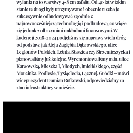
wylania na to warstwy 4-8 cm asfaltu. Od 40 lat w takim
stanie te drogi były utrzymywane i obecnie trzeba je
sukcesywnie odbudowywać zgodnie z
najnowocześniejszą technologią i podbudową, co wiąże
się jednak z olbrzymimi nakładami finansowymi. W
kadencji 2018-2024 podjęliśmy się naprawy wielu dróg
od podstaw, jak Aleja Zagłębia Dąbrowskiego, ulice
Legionów Polskich, Letnia, Staszica czy Strzemieszycka i
planowaliśmy już kolejne. Wyremontowaliśmy m.in. ulice
Karsowską, Mieszka I, Młodych, Imielińskiego, części
Morcinka, Podlesie, Tysiąclecia, Łącznej, Gródki – mówi
wiceprezydent Damian Rutkowski, odpowiedzialny za
stan infrastruktury w mieście.