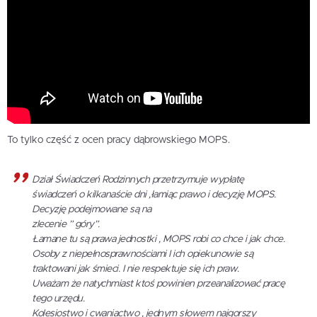
To tylko część z ocen pracy dąbrowskiego MOPS.
Dział Świadczeń Rodzinnych przetrzymuje wypłatę
świadczeń o kilkanaście dni ,łamiąc prawo i decyzję MOPS.
Decyzję podejmowane są na
zlecenie ” góry”.
Łamane tu są prawa jednostki , MOPS robi co chce i jak chce.
Osoby z niepełnosprawnościami I ich opiekunowie są
traktowani jak śmieci. I nie respektuje się ich praw.
Uważam że natychmiast ktoś powinien przeanalizować pracę
tego urzędu.
Kolesiostwo i cwaniactwo , jednym słowem najgorszy