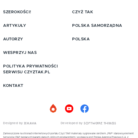
SZEROKOŚCI!
CZYŻ TAK
ARTYKUŁY
POLSKA SAMORZĄDNA
AUTORZY
POLSKA
WESPRZYJ NAS
POLITYKA PRYWATNOŚCI
SERWISU CZYZTAK.PL
KONTAKT
Designed by
Developed by
Zamieszczone na stronach internetowych portalu Czyż TAK! materiały sygnowane skrótem „PAP” stanowią element
Serwisów PAP, będących bazami danych, których producentem i wydawcą jest Polska Agencja Prasowa S.A. z