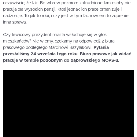
oczywiście, że tak. Bo wbrew pozorom zatrudnione tam osoby nie
pracują dla wysokich pensji. Ktoś jednak ich pracę organizuje i
nadzoruje. To jak to robi, i czy jest w tym fachowcem to zupełnie
inna sprawa.
Czy lewicowy prezydent miasta wsłuchuje się w głos
mieszkańców? Nie wiemy, czekamy na odpowiedź z biura
prasowego podległego Marcinowi Bazylakowi.
Pytania
przesłaliśmy 24 września tego roku. Biuro prasowe jak widać
pracuje w tempie podobnym do dąbrowskiego MOPS-u.