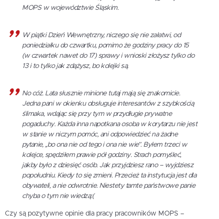
MOPS w województwie Śląskim.
W piątki Dzień Wewnętrzny, niczego się nie załatwi, od
poniedziałku do czwartku, pomimo że godziny pracy do 15
(w czwartek nawet do 17) sprawy i wnioski złożysz tylko do
13 i to tylko jak zdążysz, bo kolejki są.
No cóż. Lata słusznie minione tutaj mają się znakomicie.
Jedna pani w okienku obsługuje interesantów z szybkością
ślimaka, wdając się przy tym w przydługie prywatne
pogaduchy. Każda inna napotkana osoba w korytarzu nie jest
w stanie w niczym pomóc, ani odpowiedzieć na żadne
pytanie, ,,bo ona nie od tego i ona nie wie”. Byłem trzeci w
kolejce, spędziłem prawie pół godziny. Strach pomyśleć,
jakby było z dziesięć osób. Jak przyjdziesz rano – wyjdziesz
popołudniu. Kiedy to się zmieni. Przecież ta instytucja jest dla
obywateli, a nie odwrotnie. Niestety tamte państwowe panie
chyba o tym nie wiedzą:(
Czy są pozytywne opinie dla pracy pracowników MOPS –