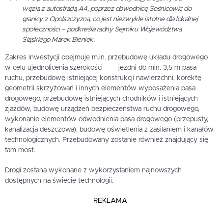
węzła z autostradą A4, poprzez obwodnicę Sośnicowic do
granicy z Opolszczyzną, co jest niezwykle istotne dla lokalnej
społeczności – podkreśla radny Sejmiku Województwa
Śląskiego Marek Bieniek.
Zakres inwestycji obejmuje m.in. przebudowę układu drogowego
w celu ujednolicenia szerokości jezdni do min. 3,5 m pasa
ruchu, przebudowę istniejącej konstrukcji nawierzchni, korektę
geometrii skrzyżowań i innych elementów wyposażenia pasa
drogowego, przebudowę istniejących chodników i istniejących
zjazdów, budowę urządzeń bezpieczeństwa ruchu drogowego,
wykonanie elementów odwodnienia pasa drogowego (przepusty,
kanalizacja deszczowa). budowę oświetlenia z zasilaniem i kanałów
technologicznych. Przebudowany zostanie również znajdujący się
tam most.
Drogi zostaną wykonane z wykorzystaniem najnowszych
dostępnych na świecie technologii.
REKLAMA