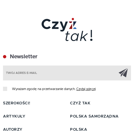
Newsletter
Z
Wyrażam zgodę na przetwarzanie danych.
Czytaj więcej
SZEROKOŚCI!
CZYŻ TAK
ARTYKUŁY
POLSKA SAMORZĄDNA
AUTORZY
POLSKA