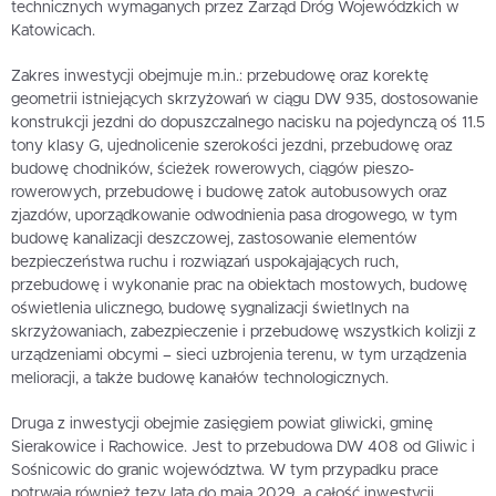
technicznych wymaganych przez Zarząd Dróg Wojewódzkich w
Katowicach.
Zakres inwestycji obejmuje m.in.: przebudowę oraz korektę
geometrii istniejących skrzyżowań w ciągu DW 935, dostosowanie
konstrukcji jezdni do dopuszczalnego nacisku na pojedynczą oś 11.5
tony klasy G, ujednolicenie szerokości jezdni, przebudowę oraz
budowę chodników, ścieżek rowerowych, ciągów pieszo-
rowerowych, przebudowę i budowę zatok autobusowych oraz
zjazdów, uporządkowanie odwodnienia pasa drogowego, w tym
budowę kanalizacji deszczowej, zastosowanie elementów
bezpieczeństwa ruchu i rozwiązań uspokajających ruch,
przebudowę i wykonanie prac na obiektach mostowych, budowę
oświetlenia ulicznego, budowę sygnalizacji świetlnych na
skrzyżowaniach, zabezpieczenie i przebudowę wszystkich kolizji z
urządzeniami obcymi – sieci uzbrojenia terenu, w tym urządzenia
melioracji, a także budowę kanałów technologicznych.
Druga z inwestycji obejmie zasięgiem powiat gliwicki, gminę
Sierakowice i Rachowice. Jest to przebudowa DW 408 od Gliwic i
Sośnicowic do granic województwa. W tym przypadku prace
potrwają również tezy lata do maja 2029, a całość inwestycji