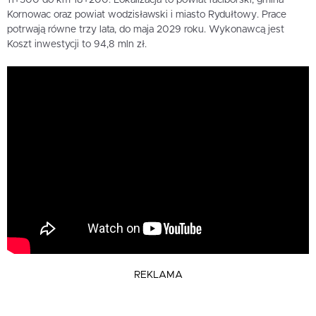
11+500 do km 18+200. Lokalizacja to powiat raciborski, gmina
Kornowac oraz powiat wodzisławski i miasto Rydułtowy. Prace
potrwają równe trzy lata, do maja 2029 roku. Wykonawcą jest
Koszt inwestycji to 94,8 mln zł.
REKLAMA