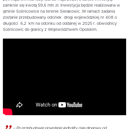
zamknie się kwotą 59,6 mln zł. Inwestycja będzie realizowana w
gminie Sośnicowice na terenie Sierakowic. W ramach zadania
zostanie przebudowany odcinek drogi wojewódzkiej nr 408 o
długości 6,2 km na odcinku od oddanej w 2025 r. obwodnicy
Sośnicowic do granicy z Województwem Opolskim.
– Po przebudowie powstanie jednolity ciąg drogowy od