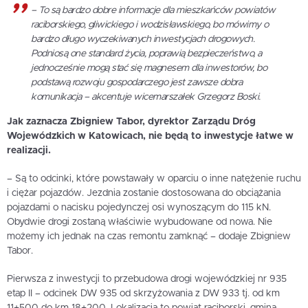
– To są bardzo dobre informacje dla mieszkańców powiatów
raciborskiego, gliwickiego i wodzisławskiego, bo mówimy o
bardzo długo wyczekiwanych inwestycjach drogowych.
Podniosą one standard życia, poprawią bezpieczeństwo, a
jednocześnie mogą stać się magnesem dla inwestorów, bo
podstawą rozwoju gospodarczego jest zawsze dobra
komunikacja – akcentuje wicemarszałek Grzegorz Boski.
Jak zaznacza Zbigniew Tabor, dyrektor Zarządu Dróg
Wojewódzkich w Katowicach, nie będą to inwestycje łatwe w
realizacji.
– Są to odcinki, które powstawały w oparciu o inne natężenie ruchu
i ciężar pojazdów. Jezdnia zostanie dostosowana do obciążania
pojazdami o nacisku pojedynczej osi wynoszącym do 115 kN.
Obydwie drogi zostaną właściwie wybudowane od nowa. Nie
możemy ich jednak na czas remontu zamknąć – dodaje Zbigniew
Tabor.
Pierwsza z inwestycji to przebudowa drogi wojewódzkiej nr 935
etap II – odcinek DW 935 od skrzyżowania z DW 933 tj. od km