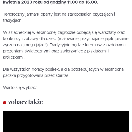
kwietnia 2023 roku od godziny 11.00 do 16.00.
Tegoroczny jarmark oparty jest na staropolskich obyczajach i
tradycjach.
W szlacheckiej wielkanocnej zagrodzie odbędą się warsztaty oraz
konkursy i zabawy dla dzieci (malowanie, przystrajanie jajek, pisanie
życzeń na „mega jajku”). Tradycyjnie będzie kiermasz z ozdobami i
prezentami świątecznymi oraz zwierzyniec z pisklakami i
króliczkami.
Dla wszystkich gorący posiłek, a dla potrzebujących wielkanocna
paczka przygotowana przez Caritas.
Warto się wybrać!
zobacz także