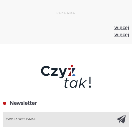
REKLAMA
więcej
więcej
Newsletter
Z