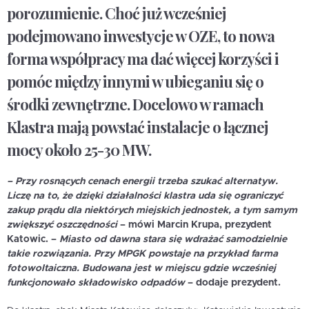
porozumienie. Choć już wcześniej
podejmowano inwestycje w OZE, to nowa
forma współpracy ma dać więcej korzyści i
pomóc między innymi w ubieganiu się o
środki zewnętrzne. Docelowo w ramach
Klastra mają powstać instalacje o łącznej
mocy około 25-30 MW.
– Przy rosnących cenach energii trzeba szukać alternatyw.
Liczę na to, że dzięki działalności klastra uda się ograniczyć
zakup prądu dla niektórych miejskich jednostek, a tym samym
zwiększyć oszczędności
– mówi
Marcin Krupa
, prezydent
Katowic. –
Miasto od dawna stara się wdrażać samodzielnie
takie rozwiązania. Przy MPGK powstaje na przykład farma
fotowoltaiczna. Budowana jest w miejscu gdzie wcześniej
funkcjonowało składowisko odpadów
– dodaje prezydent.