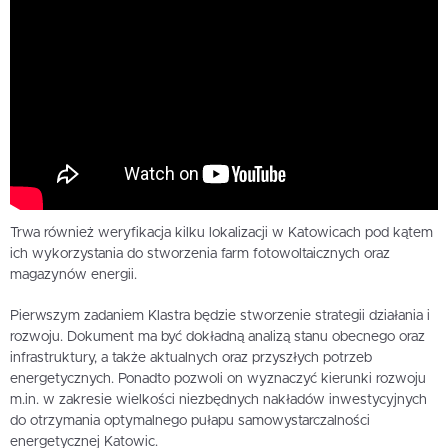
Trwa również weryfikacja kilku lokalizacji w Katowicach pod kątem
ich wykorzystania do stworzenia farm fotowoltaicznych oraz
magazynów energii.
Pierwszym zadaniem Klastra będzie stworzenie strategii działania i
rozwoju. Dokument ma być dokładną analizą stanu obecnego oraz
infrastruktury, a także aktualnych oraz przyszłych potrzeb
energetycznych. Ponadto pozwoli on wyznaczyć kierunki rozwoju
m.in. w zakresie wielkości niezbędnych nakładów inwestycyjnych
do otrzymania optymalnego pułapu samowystarczalności
energetycznej Katowic.