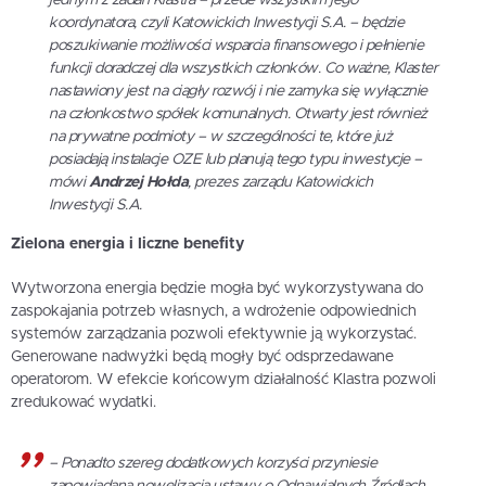
koordynatora, czyli Katowickich Inwestycji S.A. – będzie
poszukiwanie możliwości wsparcia finansowego i pełnienie
funkcji doradczej dla wszystkich członków. Co ważne, Klaster
nastawiony jest na ciągły rozwój i nie zamyka się wyłącznie
na członkostwo spółek komunalnych. Otwarty jest również
na prywatne podmioty – w szczególności te, które już
posiadają instalacje OZE lub planują tego typu inwestycje
–
mówi
Andrzej Hołda
, prezes zarządu Katowickich
Inwestycji S.A.
Zielona energia i liczne benefity
Wytworzona energia będzie mogła być wykorzystywana do
zaspokajania potrzeb własnych, a wdrożenie odpowiednich
systemów zarządzania pozwoli efektywnie ją wykorzystać.
Generowane nadwyżki będą mogły być odsprzedawane
operatorom. W efekcie końcowym działalność Klastra pozwoli
zredukować wydatki.
– Ponadto szereg dodatkowych korzyści przyniesie
zapowiadana nowelizacja ustawy o Odnawialnych Źródłach