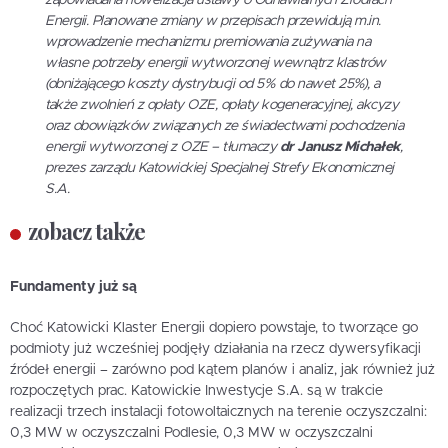
Energii. Planowane zmiany w przepisach przewidują m.in.
wprowadzenie mechanizmu premiowania zużywania na
własne potrzeby energii wytworzonej wewnątrz klastrów
(obniżającego koszty dystrybucji od 5% do nawet 25%), a
także zwolnień z opłaty OZE, opłaty kogeneracyjnej, akcyzy
oraz obowiązków związanych ze świadectwami pochodzenia
energii wytworzonej z OZE
– tłumaczy
dr Janusz Michałek
,
prezes zarządu Katowickiej Specjalnej Strefy Ekonomicznej
S.A.
zobacz także
Fundamenty już są
Choć Katowicki Klaster Energii dopiero powstaje, to tworzące go
podmioty już wcześniej podjęły działania na rzecz dywersyfikacji
źródeł energii – zarówno pod kątem planów i analiz, jak również już
rozpoczętych prac. Katowickie Inwestycje S.A. są w trakcie
realizacji trzech instalacji fotowoltaicznych na terenie oczyszczalni:
0,3 MW w oczyszczalni Podlesie, 0,3 MW w oczyszczalni