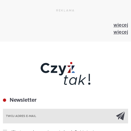
REKLAMA
więcej
więcej
Newsletter
Z