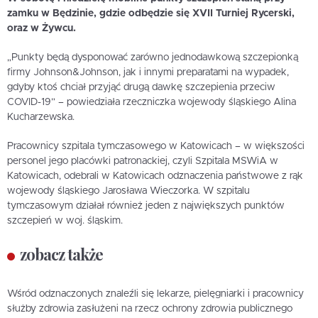
zamku w Będzinie, gdzie odbędzie się XVII Turniej Rycerski,
oraz w Żywcu.
„Punkty będą dysponować zarówno jednodawkową szczepionką
firmy Johnson&Johnson, jak i innymi preparatami na wypadek,
gdyby ktoś chciał przyjąć drugą dawkę szczepienia przeciw
COVID-19” – powiedziała rzeczniczka wojewody śląskiego Alina
Kucharzewska.
Pracownicy szpitala tymczasowego w Katowicach – w większości
personel jego placówki patronackiej, czyli Szpitala MSWiA w
Katowicach, odebrali w Katowicach odznaczenia państwowe z rąk
wojewody śląskiego Jarosława Wieczorka. W szpitalu
tymczasowym działał również jeden z największych punktów
szczepień w woj. śląskim.
zobacz także
Wśród odznaczonych znaleźli się lekarze, pielęgniarki i pracownicy
służby zdrowia zasłużeni na rzecz ochrony zdrowia publicznego