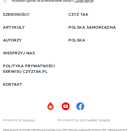
Wyrażam zgodę na przetwarzanie danych.
Czytaj więcej
SZEROKOŚCI!
CZYŻ TAK
ARTYKUŁY
POLSKA SAMORZĄDNA
AUTORZY
POLSKA
WESPRZYJ NAS
POLITYKA PRYWATNOŚCI
SERWISU CZYZTAK.PL
KONTAKT
Designed by
Developed by
Zamieszczone na stronach internetowych portalu Czyż TAK! materiały sygnowane skrótem „PAP” stanowią element