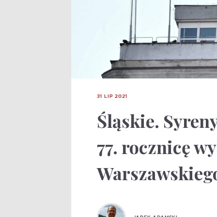
31 LIP 2021
Śląskie. Syre
77. rocznicę 
Warszawskieg