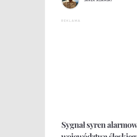
JAREK ADAMSKI
REKLAMA
Sygnał syren alarmowy
województwa śląskiego 