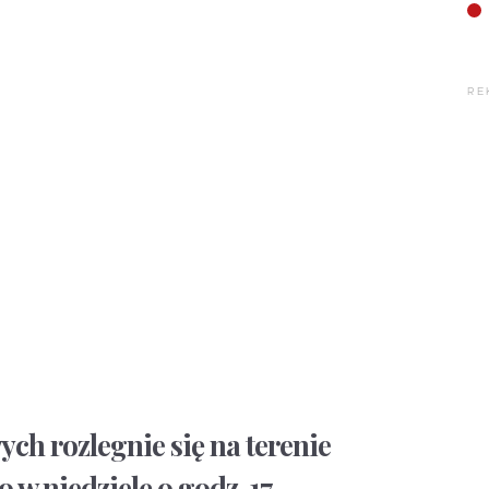
RE
ch rozlegnie się na terenie
w niedzielę o godz. 17 –