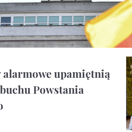
ny alarmowe upamiętnią
wybuchu Powstania
o