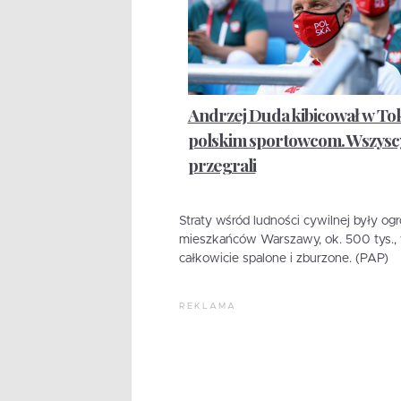
Andrzej Duda kibicował w To
polskim sportowcom. Wszysc
przegrali
Straty wśród ludności cywilnej były ogr
mieszkańców Warszawy, ok. 500 tys., 
całkowicie spalone i zburzone. (PAP)
REKLAMA