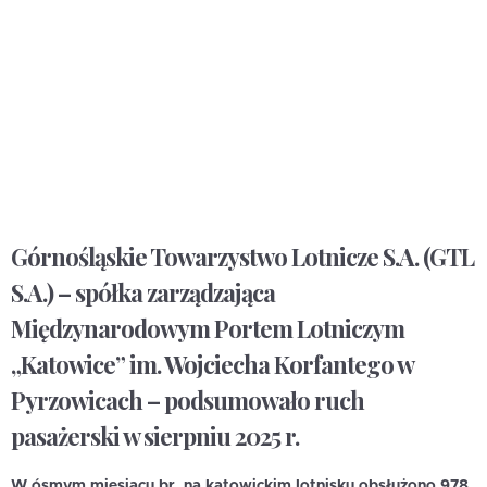
Górnośląskie Towarzystwo Lotnicze S.A. (GTL
S.A.) – spółka zarządzająca
Międzynarodowym Portem Lotniczym
„Katowice” im. Wojciecha Korfantego w
Pyrzowicach – podsumowało ruch
pasażerski w sierpniu 2025 r.
W ósmym miesiącu br. na katowickim lotnisku obsłużono 978