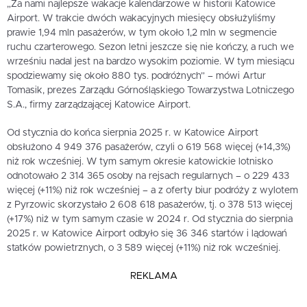
„Za nami najlepsze wakacje kalendarzowe w historii Katowice
Airport. W trakcie dwóch wakacyjnych miesięcy obsłużyliśmy
prawie 1,94 mln pasażerów, w tym około 1,2 mln w segmencie
ruchu czarterowego. Sezon letni jeszcze się nie kończy, a ruch we
wrześniu nadal jest na bardzo wysokim poziomie. W tym miesiącu
spodziewamy się około 880 tys. podróżnych” – mówi Artur
Tomasik, prezes Zarządu Górnośląskiego Towarzystwa Lotniczego
S.A., firmy zarządzającej Katowice Airport.
Od stycznia do końca sierpnia 2025 r. w Katowice Airport
obsłużono 4 949 376 pasażerów, czyli o 619 568 więcej (+14,3%)
niż rok wcześniej. W tym samym okresie katowickie lotnisko
odnotowało 2 314 365 osoby na rejsach regularnych – o 229 433
więcej (+11%) niż rok wcześniej – a z oferty biur podróży z wylotem
z Pyrzowic skorzystało 2 608 618 pasażerów, tj. o 378 513 więcej
(+17%) niż w tym samym czasie w 2024 r. Od stycznia do sierpnia
2025 r. w Katowice Airport odbyło się 36 346 startów i lądowań
statków powietrznych, o 3 589 więcej (+11%) niż rok wcześniej.
REKLAMA