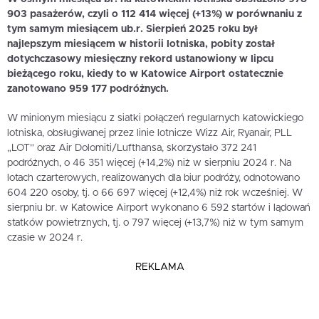
903 pasażerów, czyli o 112 414 więcej (+13%) w porównaniu z
tym samym miesiącem ub.r. Sierpień 2025 roku był
najlepszym miesiącem w historii lotniska, pobity został
dotychczasowy miesięczny rekord ustanowiony w lipcu
bieżącego roku, kiedy to w Katowice Airport ostatecznie
zanotowano 959 177 podróżnych.
W minionym miesiącu z siatki połączeń regularnych katowickiego
lotniska, obsługiwanej przez linie lotnicze Wizz Air, Ryanair, PLL
„LOT” oraz Air Dolomiti/Lufthansa, skorzystało 372 241
podróżnych, o 46 351 więcej (+14,2%) niż w sierpniu 2024 r. Na
lotach czarterowych, realizowanych dla biur podróży, odnotowano
604 220 osoby, tj. o 66 697 więcej (+12,4%) niż rok wcześniej. W
sierpniu br. w Katowice Airport wykonano 6 592 startów i lądowań
statków powietrznych, tj. o 797 więcej (+13,7%) niż w tym samym
czasie w 2024 r.
REKLAMA