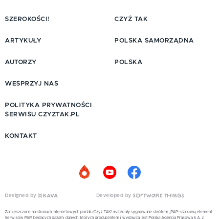
SZEROKOŚCI!
CZYŻ TAK
ARTYKUŁY
POLSKA SAMORZĄDNA
AUTORZY
POLSKA
WESPRZYJ NAS
POLITYKA PRYWATNOŚCI
SERWISU CZYZTAK.PL
KONTAKT
Designed by
Developed by
Zamieszczone na stronach internetowych portalu Czyż TAK! materiały sygnowane skrótem „PAP” stanowią element
Serwisów PAP, będących bazami danych, których producentem i wydawcą jest Polska Agencja Prasowa S.A. z