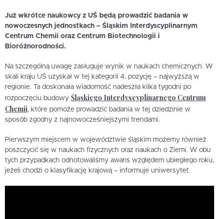
Już wkrótce naukowcy z UŚ będą prowadzić badania w
nowoczesnych jednostkach – Śląskim Interdyscyplinarnym
Centrum Chemii oraz Centrum Biotechnologii i
Bioróżnorodności.
Na szczególną uwagę zasługuje wynik w naukach chemicznych. W
skali kraju UŚ uzyskał w tej kategorii 4. pozycję – najwyższą w
regionie. Ta doskonała wiadomość nadeszła kilka tygodni po
Śląskiego Interdyscyplinarnego Centrum
rozpoczęciu budowy
Chemii
, które pomoże prowadzić badania w tej dziedzinie w
sposób zgodny z najnowocześniejszymi trendami.
Pierwszym miejscem w województwie śląskim możemy również
poszczycić się w naukach fizycznych oraz naukach o Ziemi. W obu
tych przypadkach odnotowaliśmy awans względem ubiegłego roku,
jeżeli chodzi o klasyfikację krajową – informuje uniwersytet.