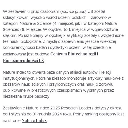
W zestawieniu grup czasopism (
journal group
) UŚ został
sklasyfikowani wysoko wśród uczelni polskich – zarówno w
kategorii Nature & Science (4. miejsce), jak i w kategorii Natural
Sciences (6. Miejsce). W obydwu to 1. miejsca w województwie
śląskim. Po raz kolejny w ogólnej klasyfikacji zostały uwzględnione
też nauki biologiczne. Z myślą o zapewnieniu jeszcze większej
konkurencyjności badań i dydaktyki uczelni w tej dziedzinie,
Centrum Biotechnologii i
zaplanowana jest budowa
Bioróżnorodności UŚ
.
Nature Index to otwarta baza danych afiliacji autorów i relacji
instytucjonalnych, która na bieżąco monitoruje artykuły naukowe z
obszarów nauk ścisłych i przyrodniczych oraz nauk o zdrowiu,
publikowane w prestiżowych czasopismach wybranych przez
niezależną grupę badaczy.
Zestawienie Nature Index 2025 Research Leaders dotyczy okresu
od 1 stycznia do 31 grudnia 2024 roku. Pełny ranking dostępny jest
Nature Index
na stronie
.