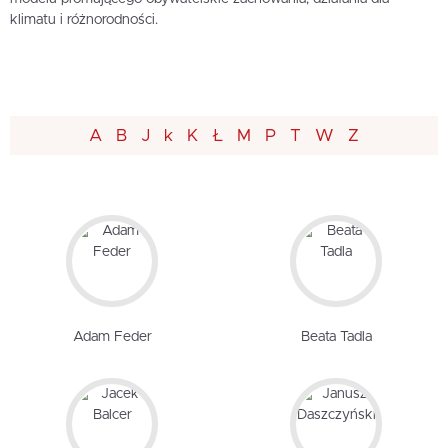
klimatu i różnorodności.
A
B
J
k
K
Ł
M
P
T
W
Z
Adam Feder
Beata Tadla